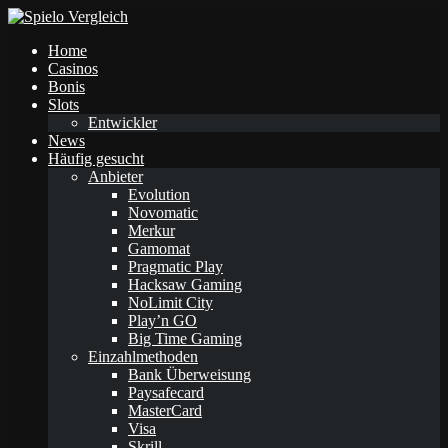
Home
Casinos
Bonis
Slots
Entwickler
News
Häufig gesucht
Anbieter
Evolution
Novomatic
Merkur
Gamomat
Pragmatic Play
Hacksaw Gaming
NoLimit City
Play’n GO
Big Time Gaming
Einzahlmethoden
Bank Überweisung
Paysafecard
MasterCard
Visa
Skrill