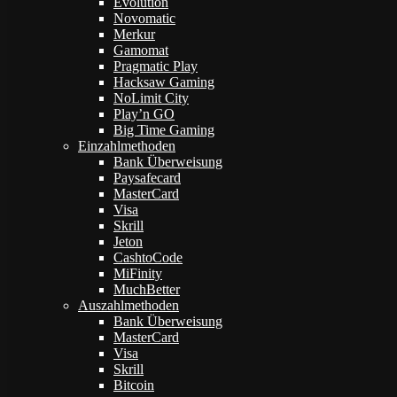
Evolution
Novomatic
Merkur
Gamomat
Pragmatic Play
Hacksaw Gaming
NoLimit City
Play’n GO
Big Time Gaming
Einzahlmethoden
Bank Überweisung
Paysafecard
MasterCard
Visa
Skrill
Jeton
CashtoCode
MiFinity
MuchBetter
Auszahlmethoden
Bank Überweisung
MasterCard
Visa
Skrill
Bitcoin