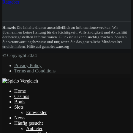
Ratgeber
Hinweis
Die Inhalte dienen ausschließlich zu Informationszwecken. Wir
übernehmen keine Haftung für die Richtigkeit, Vollständigkeit und Aktualität
der bereitgestellten Informationen. Glücksspiel kann süchtig machen. Spielen
Sie verantwortungsbewusst und nur, wenn Sie das gesetzliche Mindestalter
erreicht haben. Hilfe auf gambleaware.org
© Copyright 2024
Privacy Policy
Terms and Conditions
Home
Casinos
Bonis
Slots
Entwickler
News
Häufig gesucht
Anbieter