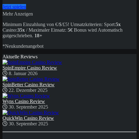
Jetzt spielen
Mehr Anzeigen
Minimum Einzahlung von €/$/£5! Umsatzkriterien: Sport:
5x
Casino:
35x
/ Maximaler Einsatz:
5€
Bonus wird Automatisch
gutgeschrieben.
18+
*Neukundenangebot
Aktuelle Reviews
SpinEmpire Casino Review
8. Januar 2026
SpinBetter Casino Review
22. Dezember 2025
Wyns Casino Review
30. September 2025
QuickWin Casino Review
30. September 2025