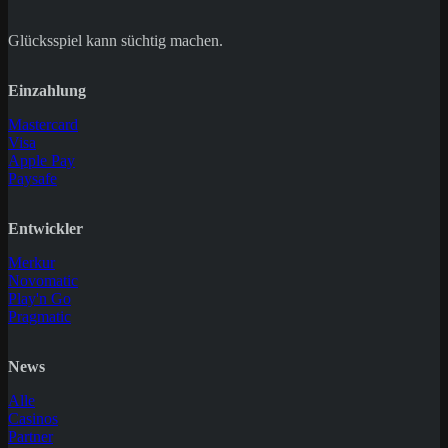
Glücksspiel kann süchtig machen.
Einzahlung
Mastercard
Visa
Apple Pay
Paysafe
Entwickler
Merkur
Novomatic
Play'n Go
Pragmatic
News
Alle
Casinos
Partner