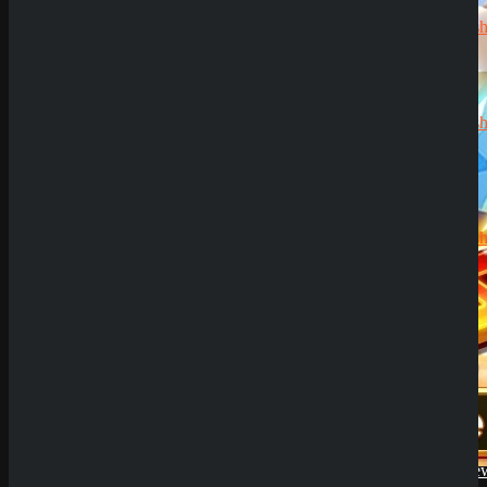
Jens
zu
CryptoRush
200% bis
zu 2.500€
Silizi
zu
CryptoRush
200% bis
zu 2.500€
Robert99
zu
CryptoRush
200% bis
zu 2.500€
News
SpinEmpire Casino
Review
8. Januar 2026
SpinBetter Casino
Review
22. Dezember
2025
Wyns Casino Revie
Demo Spiel