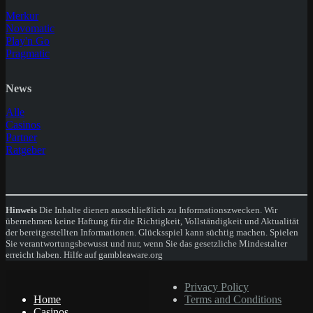
Merkur
Novomatic
Play'n Go
Pragmatic
News
Alle
Casinos
Partner
Ratgeber
Hinweis
Die Inhalte dienen ausschließlich zu Informationszwecken. Wir
übernehmen keine Haftung für die Richtigkeit, Vollständigkeit und Aktualität
der bereitgestellten Informationen. Glücksspiel kann süchtig machen. Spielen
Sie verantwortungsbewusst und nur, wenn Sie das gesetzliche Mindestalter
erreicht haben. Hilfe auf gambleaware.org
© Copyright 2024
Privacy Policy
Home
Terms and Conditions
Casinos