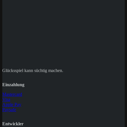
Save my name, email, and website in this
browser for the next time I comment.
Glücksspiel kann süchtig machen.
Einzahlung
Mastercard
Visa
Apple Pay
Paysafe
Entwickler