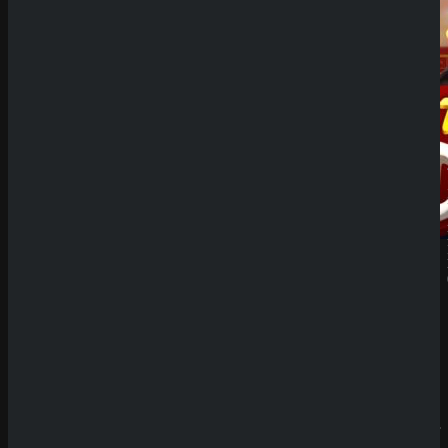
Neueste
Beiträge
SpinEmpir
e Casino