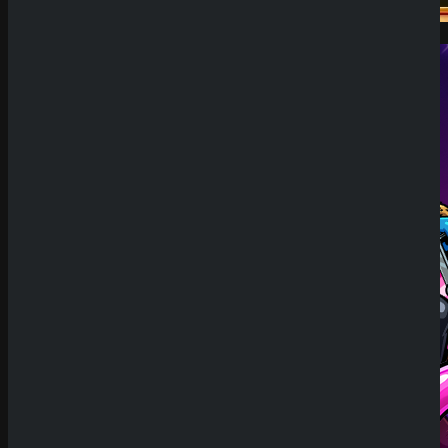
Demo Spiel