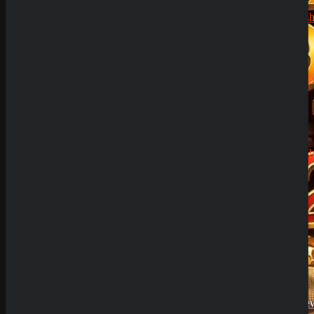
Jens
zu
CryptoRush
200% bis
zu 2.500€
Silizi
zu
CryptoRush
200% bis
zu 2.500€
Robert99
zu
CryptoRush
200% bis
zu 2.500€
News
SpinEmpire Casino
Review
8. Januar 2026
SpinBetter Casino
Review
22. Dezember
2025
Wyns Casino Revie