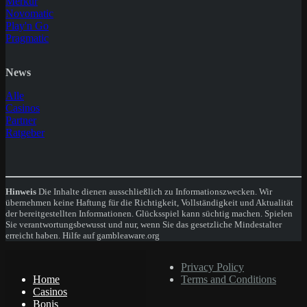
Merkur
Novomatic
Play'n Go
Pragmatic
News
Alle
Casinos
Partner
Ratgeber
Hinweis
Die Inhalte dienen ausschließlich zu Informationszwecken. Wir
übernehmen keine Haftung für die Richtigkeit, Vollständigkeit und Aktualität
der bereitgestellten Informationen. Glücksspiel kann süchtig machen. Spielen
Sie verantwortungsbewusst und nur, wenn Sie das gesetzliche Mindestalter
erreicht haben. Hilfe auf gambleaware.org
© Copyright 2024
Privacy Policy
Home
Terms and Conditions
Casinos
Bonis