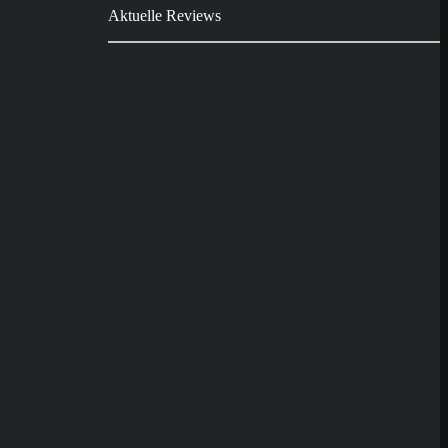
Aktuelle Reviews