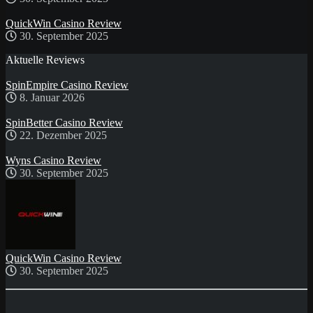
QuickWin Casino Review
30. September 2025
Aktuelle Reviews
SpinEmpire Casino Review
8. Januar 2026
SpinBetter Casino Review
22. Dezember 2025
Wyns Casino Review
30. September 2025
QuickWin Casino Review
30. September 2025