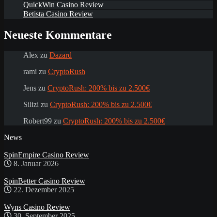
QuickWin Casino Review
Betista Casino Review
Neueste Kommentare
Alex
zu
Dazard
rami
zu
CryptoRush
Jens
zu
CryptoRush: 200% bis zu 2.500€
Silizi
zu
CryptoRush: 200% bis zu 2.500€
Robert99
zu
CryptoRush: 200% bis zu 2.500€
News
SpinEmpire Casino Review
8. Januar 2026
SpinBetter Casino Review
22. Dezember 2025
Wyns Casino Review
30. September 2025