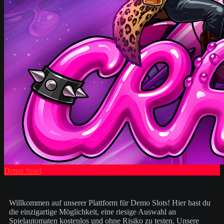
Demo Spiel
Willkommen auf unserer Plattform für Demo Slots! Hier hast du
die einzigartige Möglichkeit, eine riesige Auswahl an
Spielautomaten kostenlos und ohne Risiko zu testen. Unsere