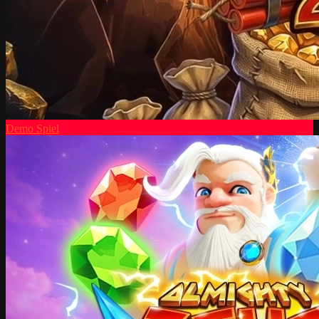
Demo Spiel