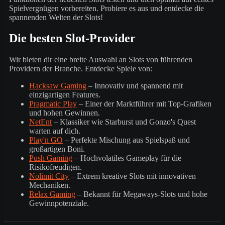
Spielvergnügen vorbereiten. Probiere es aus und entdecke die
spannenden Welten der Slots!
Die besten Slot-Provider
Wir bieten dir eine breite Auswahl an Slots von führenden
Providern der Branche. Entdecke Spiele von:
Hacksaw Gaming
– Innovativ und spannend mit
einzigartigen Features.
Pragmatic Play
– Einer der Marktführer mit Top-Grafiken
und hohen Gewinnen.
NetEnt
– Klassiker wie Starburst und Gonzo's Quest
warten auf dich.
Play'n GO
– Perfekte Mischung aus Spielspaß und
großartigen Boni.
Push Gaming
– Hochvolatiles Gameplay für die
Risikofreudigen.
Nolimit City
– Extrem kreative Slots mit innovativen
Mechaniken.
Relax Gaming
– Bekannt für Megaways-Slots und hohe
Gewinnpotenziale.