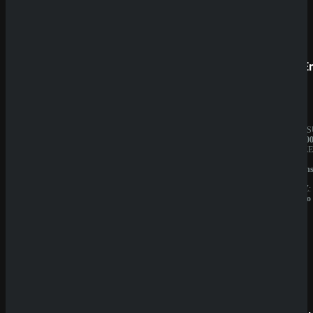
Prestige
SpinE
BESITZER:
JAHRES
Aurevia
10.000.0
IT
BESITZE
Group
GBL
LIZENZ:
Solution
Curacao
N.V.
LIZENZ:
Curacao