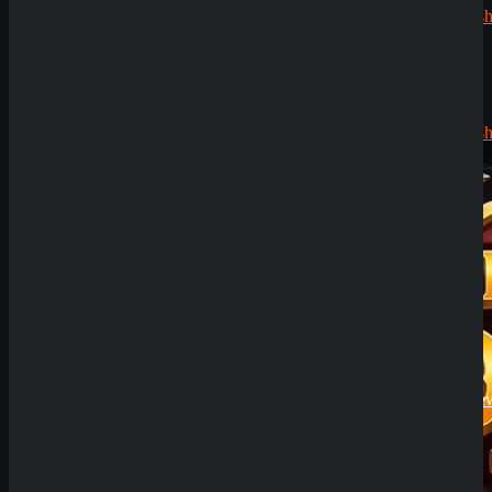
CryptoRush
200% bis
zu 2.500€
Submit
Sicher dir einen 100% Bonus bis 500€ und spiele
Robert99
Book of Safari
zu
Try Our Featured Games
CryptoRush
200% bis
zu 2.500€
News
SpinEmpire Casino
Review
8. Januar 2026
SpinBetter Casino
Review
22. Dezember
2025
Wyns Casino Revie
30. September
2025
QuickWin Casino
Review