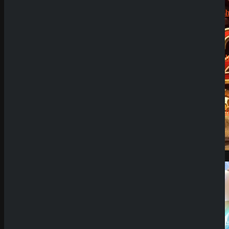
Jens
zu
CryptoRush
200% bis
zu 2.500€
Silizi
zu
CryptoRush
200% bis
zu 2.500€
Robert99
zu
CryptoRush
200% bis
zu 2.500€
News
SpinEmpire Casino
Demo Spiel
Review
8. Januar 2026
SpinBetter Casino
Review
22. Dezember
2025
Wyns Casino Revie