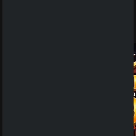
Review
SpinBetter
Casino
Review
Submit
Wyns
Sicher dir einen 100% Bonus bis 500€ und spiele
Casino
Gangsta Shark
Review
Try Our Featured Games
QuickWin
Casino
Review
Betista
Casino
Review
Neueste
Kommenta
Alex
zu
Dazard
rami
zu
CryptoRus