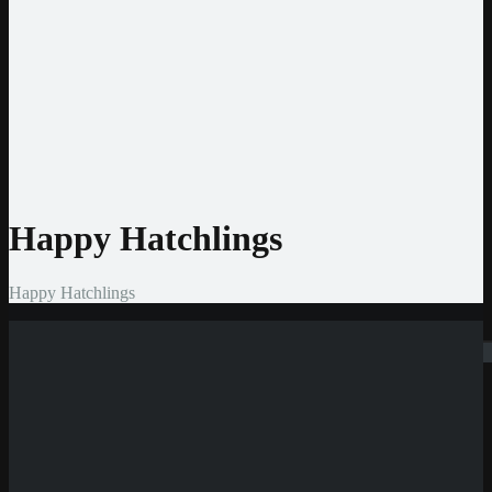
Jeton
CashtoCode
MiFinity
MuchBetter
Auszahlmethoden
Bank Überweisung
MasterCard
Visa
Skrill
Bitcoin
Happy Hatchlings
Happy Hatchlings
Suchen
Neue Casinos