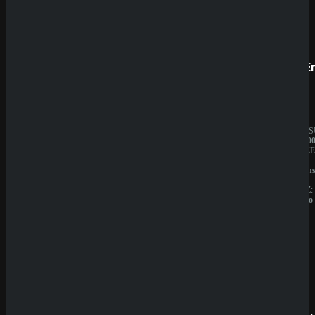
Prestige
SpinE
BESITZER:
JAHRES
Aurevia
10.000.0
IT
BESITZE
Group
GBL
LIZENZ:
Solution
Curacao
N.V.
LIZENZ:
Curacao