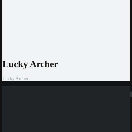
Jeton
CashtoCode
MiFinity
MuchBetter
Auszahlmethoden
Bank Überweisung
MasterCard
Visa
Skrill
Bitcoin
Lucky Archer
Lucky Archer
Suchen
Neue Casinos