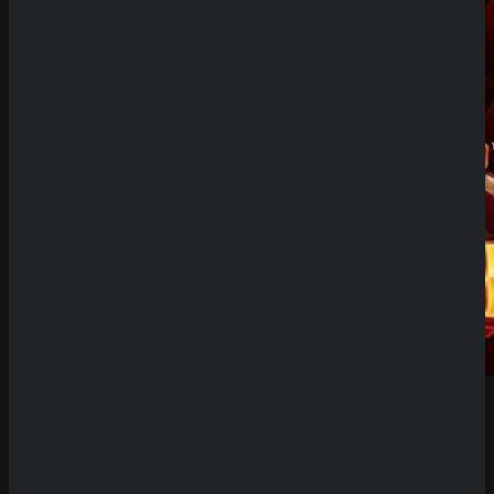
Demo Spiel
Willkommen auf unserer Plattform für Demo
Slots! Hier hast du die einzigartige Möglichkeit,