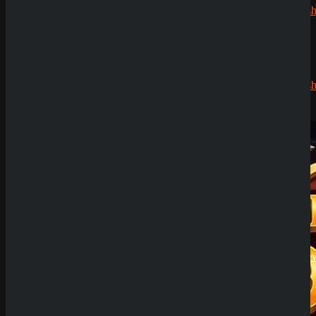
CryptoRush
200% bis
zu 2.500€
Robert99
zu
Submit
CryptoRush
Sicher dir einen 100% Bonus bis 500€ und spiele
200% bis
Lucky Archer
zu 2.500€
Try Our Featured Games
News
SpinEmpire Casino
Review
8. Januar 2026
SpinBetter Casino
Review
22. Dezember
2025
Wyns Casino Revie
30. September
2025
QuickWin Casino
Review