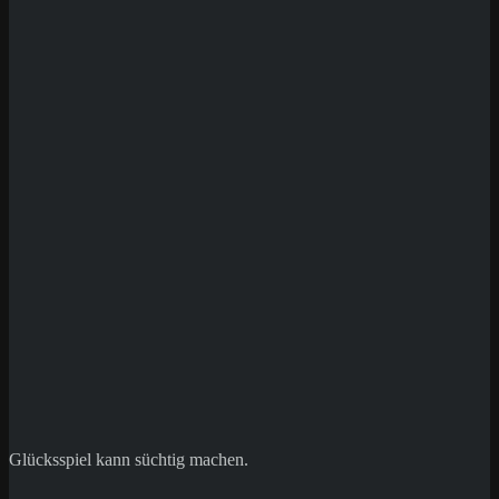
Save my name, email, and website in this
browser for the next time I comment.
Glücksspiel kann süchtig machen.