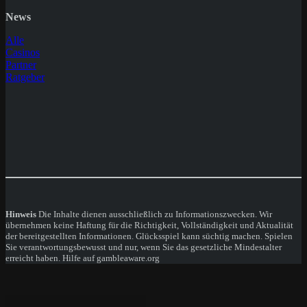
News
Alle
Casinos
Partner
Ratgeber
Hinweis
Die Inhalte dienen ausschließlich zu Informationszwecken. Wir
übernehmen keine Haftung für die Richtigkeit, Vollständigkeit und Aktualität
der bereitgestellten Informationen. Glücksspiel kann süchtig machen. Spielen
Sie verantwortungsbewusst und nur, wenn Sie das gesetzliche Mindestalter
erreicht haben. Hilfe auf gambleaware.org
© Copyright 2024