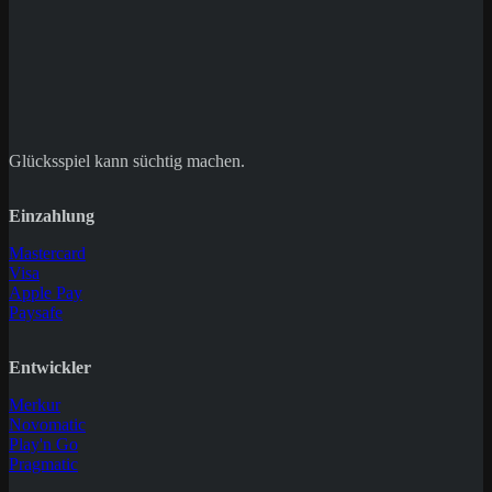
Glücksspiel kann süchtig machen.
Einzahlung
Mastercard
Visa
Apple Pay
Paysafe
Entwickler
Merkur
Novomatic
Play'n Go
Pragmatic