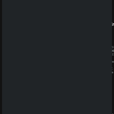
Prestige
SpinE
BESITZER:
JAHRES
Aurevia
10.000.0
IT
BESITZE
Group
GBL
LIZENZ:
Solution
Curacao
N.V.
LIZENZ:
Curacao