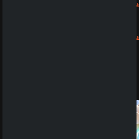
CryptoRush
200% bis
zu 2.500€
Echtgeldmodus
Robert99
Demoversion
zu
Having issues with
Lucky Boost X: Nile Charm
CryptoRush
?
200% bis
zu 2.500€
News
SpinEmpire Casino
Review
Submit
8. Januar 2026
Sicher dir einen 100% Bonus bis 500€ und spiele
SpinBetter Casino
Lucky Boost X: Nile Charm
Review
Try Our Featured Games
22. Dezember
2025
Wyns Casino Revie
30. September
2025
QuickWin Casino
Review