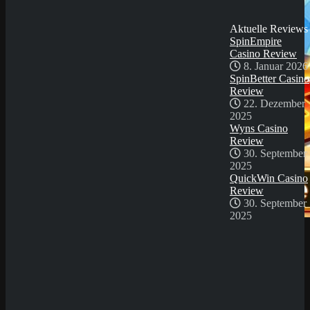
30. September
2025
Aktuelle Reviews
SpinEmpire
Casino Review
8. Januar 2026
SpinBetter Casino
Review
22. Dezember
2025
Wyns Casino
Review
30. September
2025
QuickWin Casino
Review
30. September
2025
Demo Spiel