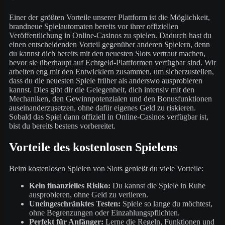
Einer der größten Vorteile unserer Plattform ist die Möglichkeit,
brandneue Spielautomaten bereits vor ihrer offiziellen
Veröffentlichung in Online-Casinos zu spielen. Dadurch hast du
einen entscheidenden Vorteil gegenüber anderen Spielern, denn
du kannst dich bereits mit den neuesten Slots vertraut machen,
bevor sie überhaupt auf Echtgeld-Plattformen verfügbar sind. Wir
arbeiten eng mit den Entwicklern zusammen, um sicherzustellen,
dass du die neuesten Spiele früher als anderswo ausprobieren
kannst. Dies gibt dir die Gelegenheit, dich intensiv mit den
Mechaniken, den Gewinnpotenzialen und den Bonusfunktionen
auseinanderzusetzen, ohne dafür eigenes Geld zu riskieren.
Sobald das Spiel dann offiziell in Online-Casinos verfügbar ist,
bist du bereits bestens vorbereitet.
Vorteile des kostenlosen Spielens
Beim kostenlosen Spielen von Slots genießt du viele Vorteile:
Kein finanzielles Risiko:
Du kannst die Spiele in Ruhe
ausprobieren, ohne Geld zu verlieren.
Uneingeschränktes Testen:
Spiele so lange du möchtest,
ohne Begrenzungen oder Einzahlungspflichten.
Perfekt für Anfänger:
Lerne die Regeln, Funktionen und