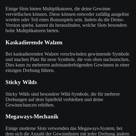
Einige Slots bieten Multiplikatoren, die deine Gewinne
vervielfachen können. Diese können entweder zufällig ausgelöst
werden oder Teil eines Bonusspiels sein. Indem du die Demo-
Version spielst, kannst du herausfinden, welche Slots besonders
hohe Multiplikatoren bieten.
Kaskadierende Walzen
Bei kaskadierenden Walzen verschwinden gewinnende Symbole
und machen Platz für neue Symbole, die von oben nachrutschen.
Dies kann zu mehreren aufeinanderfolgenden Gewinnen in einer
einzigen Drehung führen.
Sticky Wilds
Sticky Wilds sind besondere Wild-Symbole, die für mehrere
Drehungen auf dem Spielfeld verbleiben und deine
Gewinnchancen erhöhen.
Megaways-Mechanik
Einige moderne Slots verwenden das Megaways-System, bei
dem sich die Anzahl der Gewinnlinien mit jeder Drehung ändern