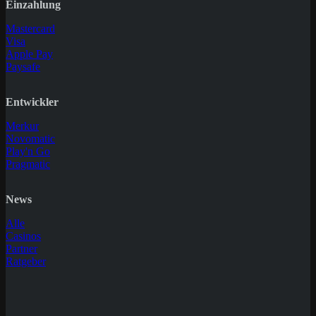
Einzahlung
Mastercard
Visa
Apple Pay
Paysafe
Entwickler
Merkur
Novomatic
Play'n Go
Pragmatic
News
Alle
Casinos
Partner
Ratgeber