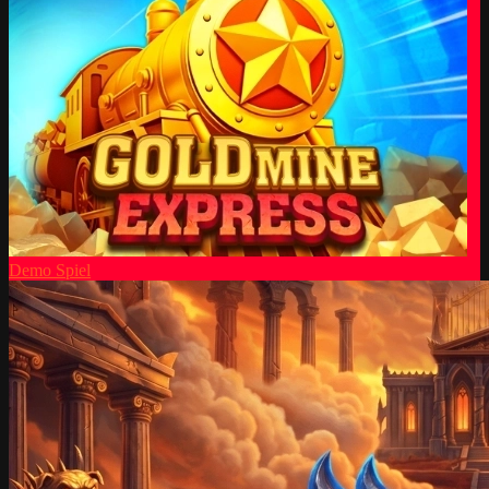
Demo Spiel