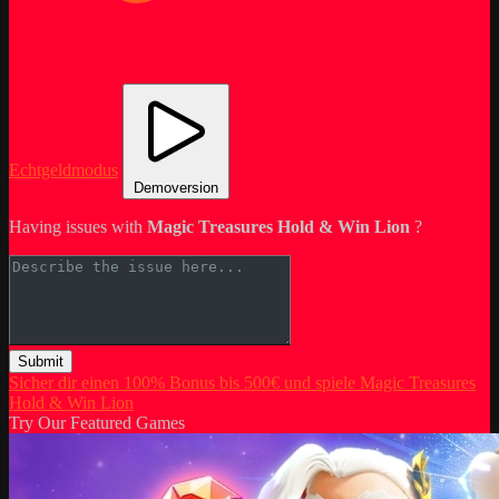
Echtgeldmodus
Demoversion
Having issues with
Magic Treasures Hold & Win Lion
?
Submit
Sicher dir einen 100% Bonus bis 500€ und spiele Magic Treasures
Hold & Win Lion
Try Our Featured Games