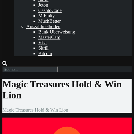
Jeton
CashtoCode
MiFinity
MuchBetter
Auszahlmethoden
Bank Überweisung
MasterCard
Visa
Skrill
Bitcoin
Magic Treasures Hold & Win
Lion
Magic Treasures Hold & Win Lion