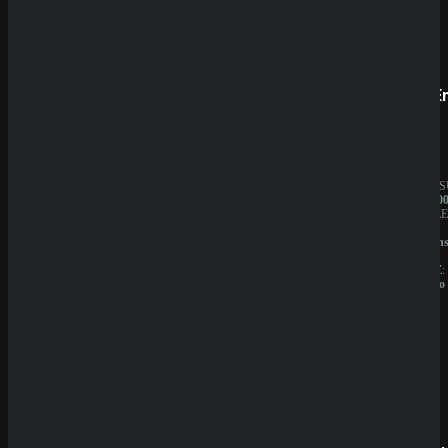
Prestige
SpinE
BESITZER:
JAHRES
Aurevia
10.000.0
IT
BESITZE
Group
GBL
LIZENZ:
Solution
Curacao
N.V.
LIZENZ:
Curacao