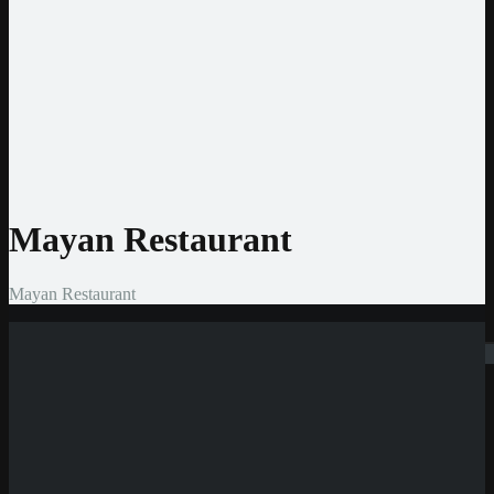
Jeton
CashtoCode
MiFinity
MuchBetter
Auszahlmethoden
Bank Überweisung
MasterCard
Visa
Skrill
Bitcoin
Mayan Restaurant
Mayan Restaurant
Suchen
Neue Casinos