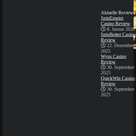
30. September
2025
Aktuelle Reviews
SpinEmpire
Casino Review
8. Januar 2026
SpinBetter Casino
Review
22. Dezember
2025
Demo Spiel
Wyns Casino
Review
30. September
2025
QuickWin Casino
Review
30. September
2025