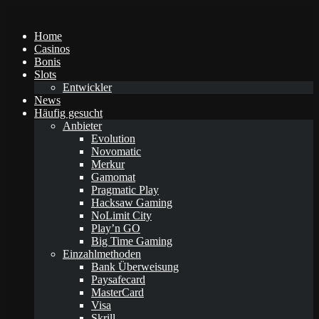
Home
Casinos
Bonis
Slots
Entwickler
News
Häufig gesucht
Anbieter
Evolution
Novomatic
Merkur
Gamomat
Pragmatic Play
Hacksaw Gaming
NoLimit City
Play’n GO
Big Time Gaming
Einzahlmethoden
Bank Überweisung
Paysafecard
MasterCard
Visa
Skrill