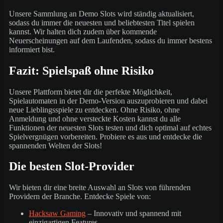
Unsere Sammlung an Demo Slots wird ständig aktualisiert,
sodass du immer die neuesten und beliebtesten Titel spielen
kannst. Wir halten dich zudem über kommende
Neuerscheinungen auf dem Laufenden, sodass du immer bestens
informiert bist.
Fazit: Spielspaß ohne Risiko
Unsere Plattform bietet dir die perfekte Möglichkeit,
Spielautomaten in der Demo-Version auszuprobieren und dabei
neue Lieblingsspiele zu entdecken. Ohne Risiko, ohne
Anmeldung und ohne versteckte Kosten kannst du alle
Funktionen der neuesten Slots testen und dich optimal auf echtes
Spielvergnügen vorbereiten. Probiere es aus und entdecke die
spannenden Welten der Slots!
Die besten Slot-Provider
Wir bieten dir eine breite Auswahl an Slots von führenden
Providern der Branche. Entdecke Spiele von:
Hacksaw Gaming
– Innovativ und spannend mit
einzigartigen Features.