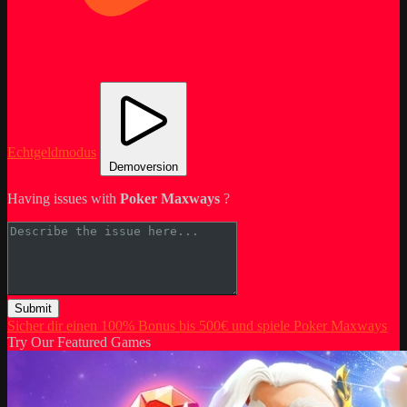
Echtgeldmodus
Demoversion
Having issues with
Poker Maxways
?
Submit
Sicher dir einen 100% Bonus bis 500€ und spiele Poker Maxways
Try Our Featured Games