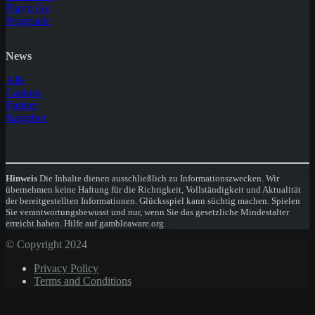
Play'n Go
Pragmatic
News
Alle
Casinos
Partner
Ratgeber
Hinweis
Die Inhalte dienen ausschließlich zu Informationszwecken. Wir
übernehmen keine Haftung für die Richtigkeit, Vollständigkeit und Aktualität
der bereitgestellten Informationen. Glücksspiel kann süchtig machen. Spielen
Sie verantwortungsbewusst und nur, wenn Sie das gesetzliche Mindestalter
erreicht haben. Hilfe auf gambleaware.org
© Copyright 2024
Privacy Policy
Terms and Conditions