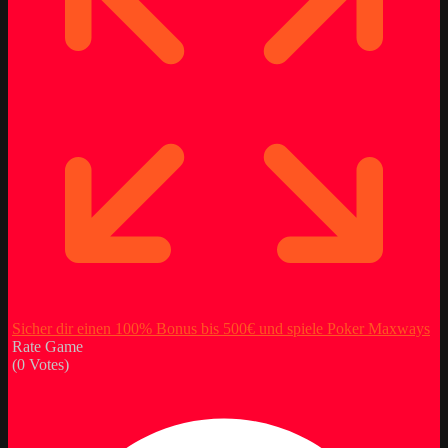
Sicher dir einen 100% Bonus bis 500€ und spiele Poker Maxways
Rate Game
(
0
Votes)