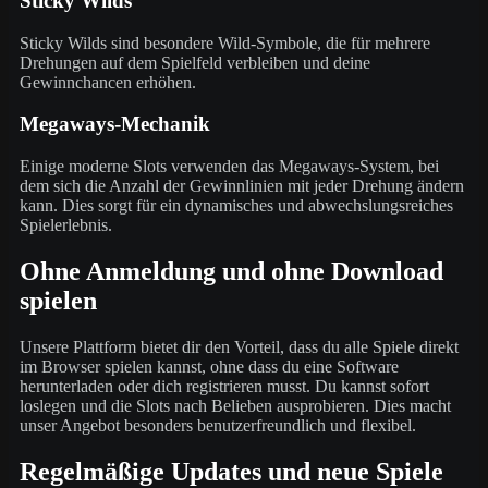
Sticky Wilds
Sticky Wilds sind besondere Wild-Symbole, die für mehrere
Drehungen auf dem Spielfeld verbleiben und deine
Gewinnchancen erhöhen.
Megaways-Mechanik
Einige moderne Slots verwenden das Megaways-System, bei
dem sich die Anzahl der Gewinnlinien mit jeder Drehung ändern
kann. Dies sorgt für ein dynamisches und abwechslungsreiches
Spielerlebnis.
Ohne Anmeldung und ohne Download
spielen
Unsere Plattform bietet dir den Vorteil, dass du alle Spiele direkt
im Browser spielen kannst, ohne dass du eine Software
herunterladen oder dich registrieren musst. Du kannst sofort
loslegen und die Slots nach Belieben ausprobieren. Dies macht
unser Angebot besonders benutzerfreundlich und flexibel.
Regelmäßige Updates und neue Spiele