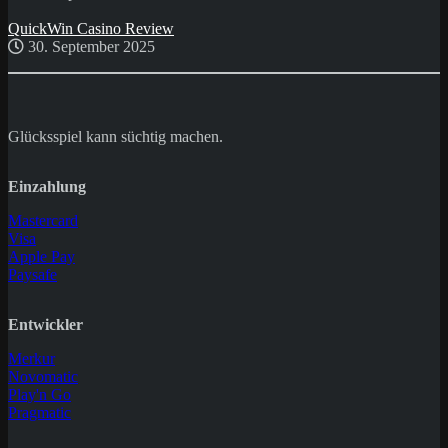
QuickWin Casino Review
30. September 2025
Glücksspiel kann süchtig machen.
Einzahlung
Mastercard
Visa
Apple Pay
Paysafe
Entwickler
Merkur
Novomatic
Play'n Go
Pragmatic