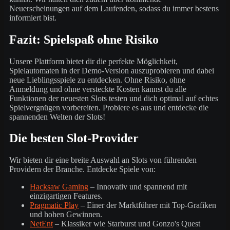
Neuerscheinungen auf dem Laufenden, sodass du immer bestens
informiert bist.
Fazit: Spielspaß ohne Risiko
Unsere Plattform bietet dir die perfekte Möglichkeit,
Spielautomaten in der Demo-Version auszuprobieren und dabei
neue Lieblingsspiele zu entdecken. Ohne Risiko, ohne
Anmeldung und ohne versteckte Kosten kannst du alle
Funktionen der neuesten Slots testen und dich optimal auf echtes
Spielvergnügen vorbereiten. Probiere es aus und entdecke die
spannenden Welten der Slots!
Die besten Slot-Provider
Wir bieten dir eine breite Auswahl an Slots von führenden
Providern der Branche. Entdecke Spiele von:
Hacksaw Gaming
– Innovativ und spannend mit
einzigartigen Features.
Pragmatic Play
– Einer der Marktführer mit Top-Grafiken
und hohen Gewinnen.
NetEnt
– Klassiker wie Starburst und Gonzo's Quest