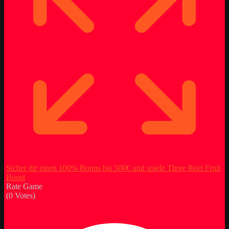
Sicher dir einen 100% Bonus bis 500€ und spiele Three Reel Fruit
Boost
Rate Game
(
0
Votes)