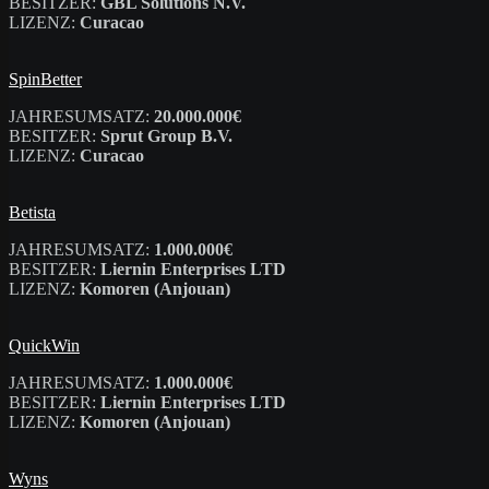
BESITZER:
GBL Solutions N.V.
LIZENZ:
Curacao
SpinBetter
JAHRESUMSATZ:
20.000.000€
BESITZER:
Sprut Group B.V.
LIZENZ:
Curacao
Betista
JAHRESUMSATZ:
1.000.000€
BESITZER:
Liernin Enterprises LTD
LIZENZ:
Komoren (Anjouan)
QuickWin
JAHRESUMSATZ:
1.000.000€
BESITZER:
Liernin Enterprises LTD
LIZENZ:
Komoren (Anjouan)
Wyns