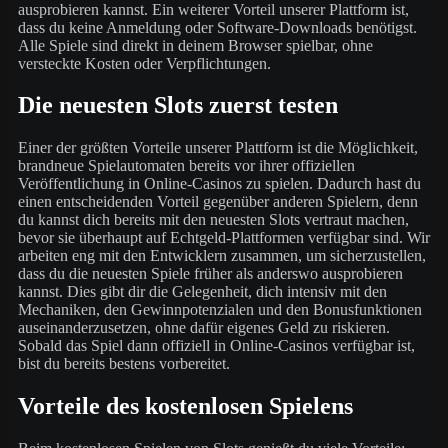
ausprobieren kannst. Ein weiterer Vorteil unserer Plattform ist,
dass du keine Anmeldung oder Software-Downloads benötigst.
Alle Spiele sind direkt in deinem Browser spielbar, ohne
versteckte Kosten oder Verpflichtungen.
Die neuesten Slots zuerst testen
Einer der größten Vorteile unserer Plattform ist die Möglichkeit,
brandneue Spielautomaten bereits vor ihrer offiziellen
Veröffentlichung in Online-Casinos zu spielen. Dadurch hast du
einen entscheidenden Vorteil gegenüber anderen Spielern, denn
du kannst dich bereits mit den neuesten Slots vertraut machen,
bevor sie überhaupt auf Echtgeld-Plattformen verfügbar sind. Wir
arbeiten eng mit den Entwicklern zusammen, um sicherzustellen,
dass du die neuesten Spiele früher als anderswo ausprobieren
kannst. Dies gibt dir die Gelegenheit, dich intensiv mit den
Mechaniken, den Gewinnpotenzialen und den Bonusfunktionen
auseinanderzusetzen, ohne dafür eigenes Geld zu riskieren.
Sobald das Spiel dann offiziell in Online-Casinos verfügbar ist,
bist du bereits bestens vorbereitet.
Vorteile des kostenlosen Spielens