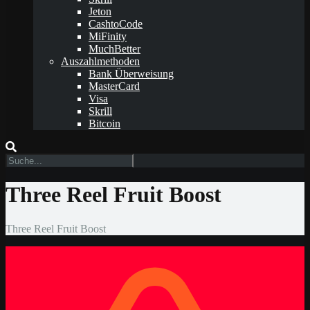
Jeton
CashtoCode
MiFinity
MuchBetter
Auszahlmethoden
Bank Überweisung
MasterCard
Visa
Skrill
Bitcoin
Three Reel Fruit Boost
Three Reel Fruit Boost