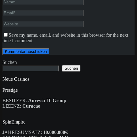
Save my name, email, and website in this browser for the next
time I comment.
Suchen
Suchen
Neue Casinos
Prestige
BESITZER:
Aurevia IT Group
LIZENZ:
Curacao
SpinEmpire
JAHRESUMSATZ:
10.000.000€