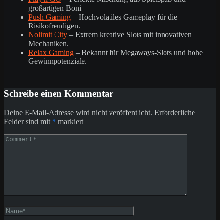
großartigen Boni.
Push Gaming
– Hochvolatiles Gameplay für die
Risikofreudigen.
Nolimit City
– Extrem kreative Slots mit innovativen
Mechaniken.
Relax Gaming
– Bekannt für Megaways-Slots und hohe
Gewinnpotenziale.
Schreibe einen Kommentar
Deine E-Mail-Adresse wird nicht veröffentlicht.
Erforderliche
Felder sind mit
*
markiert