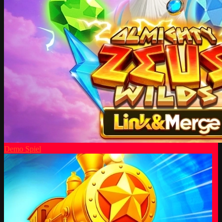
Demo Spiel