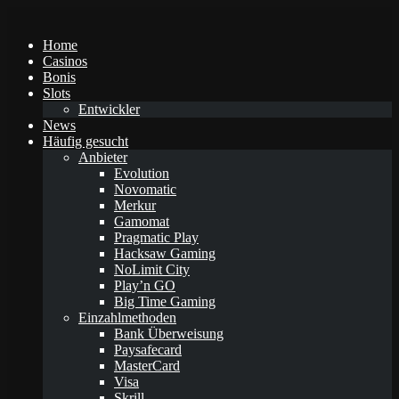
Home
Casinos
Bonis
Slots
Entwickler
News
Häufig gesucht
Anbieter
Evolution
Novomatic
Merkur
Gamomat
Pragmatic Play
Hacksaw Gaming
NoLimit City
Play’n GO
Big Time Gaming
Einzahlmethoden
Bank Überweisung
Paysafecard
MasterCard
Visa
Skrill