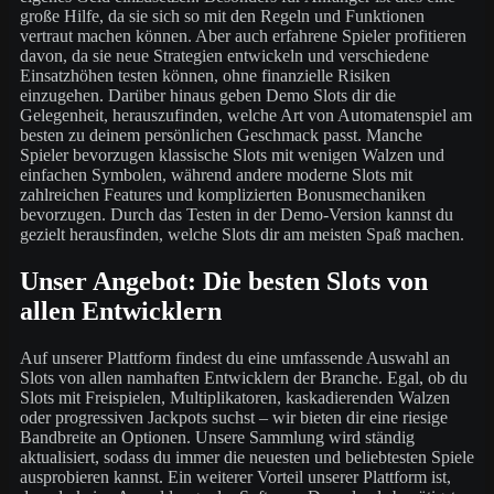
große Hilfe, da sie sich so mit den Regeln und Funktionen
vertraut machen können. Aber auch erfahrene Spieler profitieren
davon, da sie neue Strategien entwickeln und verschiedene
Einsatzhöhen testen können, ohne finanzielle Risiken
einzugehen. Darüber hinaus geben Demo Slots dir die
Gelegenheit, herauszufinden, welche Art von Automatenspiel am
besten zu deinem persönlichen Geschmack passt. Manche
Spieler bevorzugen klassische Slots mit wenigen Walzen und
einfachen Symbolen, während andere moderne Slots mit
zahlreichen Features und komplizierten Bonusmechaniken
bevorzugen. Durch das Testen in der Demo-Version kannst du
gezielt herausfinden, welche Slots dir am meisten Spaß machen.
Unser Angebot: Die besten Slots von
allen Entwicklern
Auf unserer Plattform findest du eine umfassende Auswahl an
Slots von allen namhaften Entwicklern der Branche. Egal, ob du
Slots mit Freispielen, Multiplikatoren, kaskadierenden Walzen
oder progressiven Jackpots suchst – wir bieten dir eine riesige
Bandbreite an Optionen. Unsere Sammlung wird ständig
aktualisiert, sodass du immer die neuesten und beliebtesten Spiele
ausprobieren kannst. Ein weiterer Vorteil unserer Plattform ist,