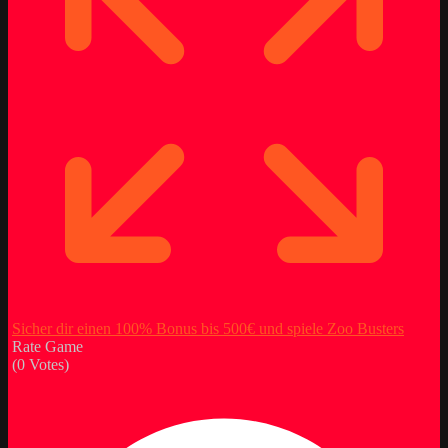
Sicher dir einen 100% Bonus bis 500€ und spiele Zoo Busters
Rate Game
(
0
Votes)