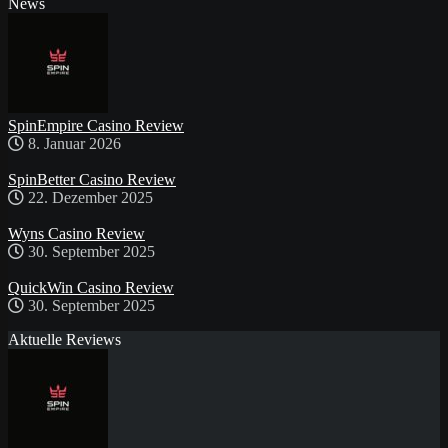
News
SpinEmpire Casino Review
8. Januar 2026
SpinBetter Casino Review
22. Dezember 2025
Wyns Casino Review
30. September 2025
QuickWin Casino Review
30. September 2025
Aktuelle Reviews