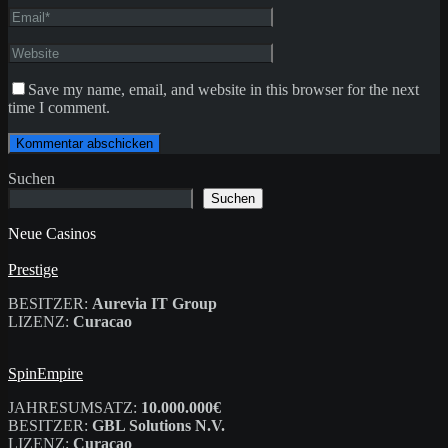
Save my name, email, and website in this browser for the next
time I comment.
Suchen
Suchen
Neue Casinos
Prestige
BESITZER:
Aurevia IT Group
LIZENZ:
Curacao
SpinEmpire
JAHRESUMSATZ:
10.000.000€
BESITZER:
GBL Solutions N.V.
LIZENZ:
Curacao