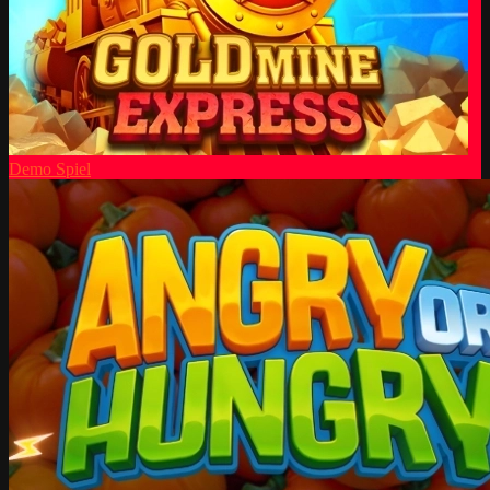
Demo Spiel