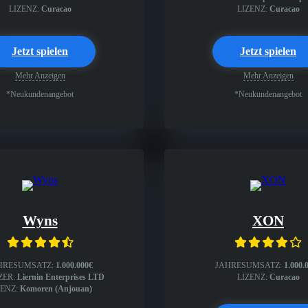
LIZENZ:
Curacao
LIZENZ:
Curacao
Jetzt spielen
Jetzt spielen
Mehr Anzeigen
Mehr Anzeigen
*Neukundenangebot
*Neukundenangebot
Wyns
XON
HRESUMSATZ:
1.000.000€
JAHRESUMSATZ:
1.000.
ZER:
Liernin Enterprises LTD
LIZENZ:
Curacao
ZENZ:
Komoren (Anjouan)