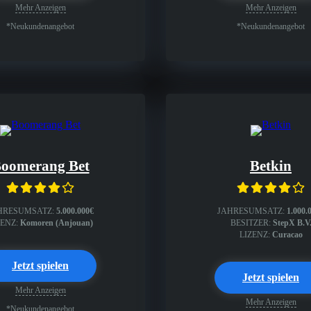
Mehr Anzeigen
Mehr Anzeigen
*Neukundenangebot
*Neukundenangebot
oomerang Bet
Betkin
HRESUMSATZ:
5.000.000€
JAHRESUMSATZ:
1.000.
ZENZ:
Komoren (Anjouan)
BESITZER:
StepX B.V
LIZENZ:
Curacao
Jetzt spielen
Jetzt spielen
Mehr Anzeigen
Mehr Anzeigen
*Neukundenangebot