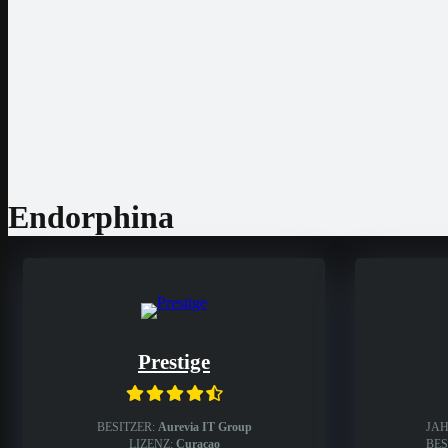
Aus
Endorphina
Prestige
BESITZER:
Aurevia IT Group
JA
LIZENZ:
Curacao
BES