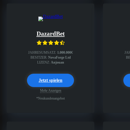
DazardBet
JAHRESUMSATZ:
1.000.000€
JA
BESITZER:
NovaForge Ltd
BE
LIZENZ:
Anjouan
Jetzt spielen
Mehr Anzeigen
*Neukundenangebot