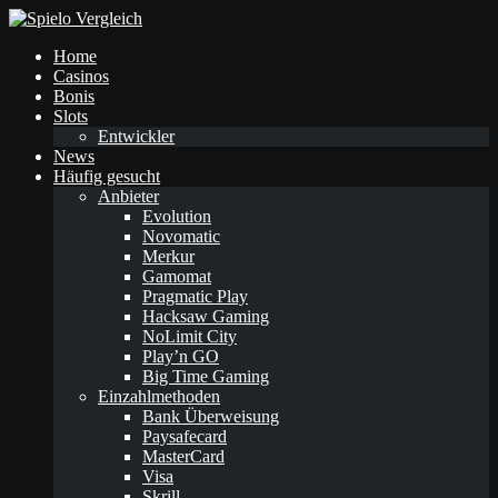
Home
Casinos
Bonis
Slots
Entwickler
News
Häufig gesucht
Anbieter
Evolution
Novomatic
Merkur
Gamomat
Pragmatic Play
Hacksaw Gaming
NoLimit City
Play’n GO
Big Time Gaming
Einzahlmethoden
Bank Überweisung
Paysafecard
MasterCard
Visa
Skrill