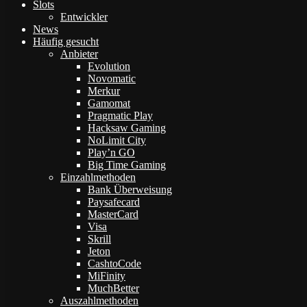
Slots
Entwickler
News
Häufig gesucht
Anbieter
Evolution
Novomatic
Merkur
Gamomat
Pragmatic Play
Hacksaw Gaming
NoLimit City
Play’n GO
Big Time Gaming
Einzahlmethoden
Bank Überweisung
Paysafecard
MasterCard
Visa
Skrill
Jeton
CashtoCode
MiFinity
MuchBetter
Auszahlmethoden