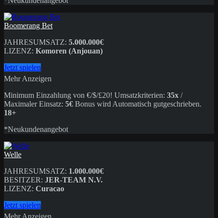
*Neukundenangebot
Boomerang Bet
JAHRESUMSATZ:
5.000.000€
LIZENZ:
Komoren (Anjouan)
Jetzt spielen
Mehr Anzeigen
Minimum Einzahlung von €/$/£20! Umsatzkriterien:
35x
/
Maximaler Einsatz:
5€
Bonus wird Automatisch gutgeschrieben.
18+
*Neukundenangebot
Welle
JAHRESUMSATZ:
1.000.000€
BESITZER:
JER-TEAM N.V.
LIZENZ:
Curacao
Jetzt spielen
Mehr Anzeigen