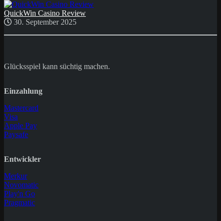
QuickWin Casino Review
30. September 2025
Glücksspiel kann süchtig machen.
Einzahlung
Mastercard
Visa
Apple Pay
Paysafe
Entwickler
Merkur
Novomatic
Play'n Go
Pragmatic