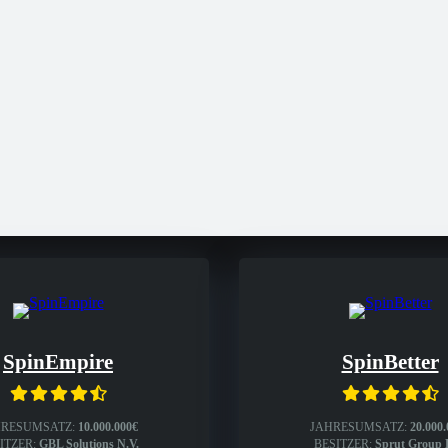
Jeton
CashtoCode
MiFinity
MuchBetter
zahlmethoden
Bank Überweisung
MasterCard
Visa
Skrill
Bitcoin
SpinEmpire
SpinBetter
HRESUMSATZ:
10.000.000€
JAHRESUMSATZ:
20.000
ITZER:
GBL Solutions N.V.
BESITZER:
Sprut Group 