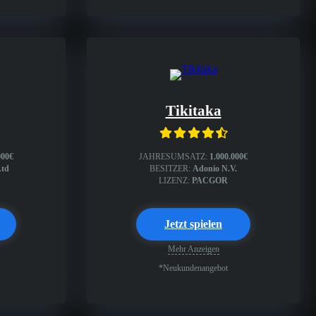
Tikitaka
000€
JAHRESUMSATZ:
1.000.000€
Ltd
BESITZER:
Adonio N.V.
LIZENZ:
PACGOR
Jetzt spielen
Mehr Anzeigen
*Neukundenangebot