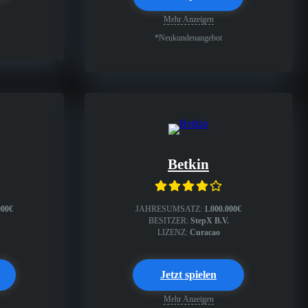
Mehr Anzeigen
*Neukundenangebot
Betkin
000€
JAHRESUMSATZ:
1.000.000€
BESITZER:
StepX B.V.
LIZENZ:
Curacao
Jetzt spielen
Mehr Anzeigen