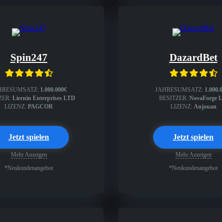
Spin247
DazardBet
HRESUMSATZ:
1.000.000€
JAHRESUMSATZ:
1.000.
ZER:
Liernin Enterprises LTD
BESITZER:
NovaForge L
LIZENZ:
PAGCOR
LIZENZ:
Anjouan
Jetzt spielen
Jetzt spielen
Mehr Anzeigen
Mehr Anzeigen
*Neukundenangebot
*Neukundenangebot