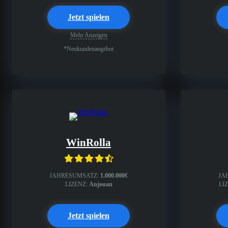
Jetzt spielen
Mehr Anzeigen
*Neukundenangebot
WinRolla
JAHRESUMSATZ:
1.000.000€
JA
LIZENZ:
Anjouan
LI
Jetzt spielen