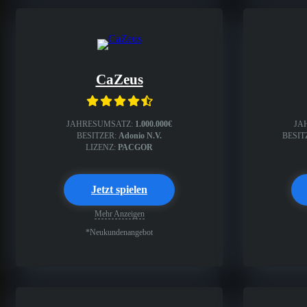
CaZeus
JAHRESUMSATZ:
1.000.000€
JA
BESITZER:
Adonio N.V.
BESIT
LIZENZ:
PACGOR
Jetzt spielen
Mehr Anzeigen
*Neukundenangebot