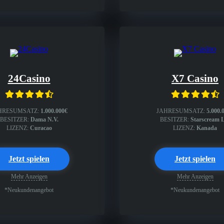
24Casino
X7 Casino
HRESUMSATZ:
1.000.000€
JAHRESUMSATZ:
5.000.
BESITZER:
Dama N.V.
BESITZER:
Starscream 
LIZENZ:
Curacao
LIZENZ:
Kanada
Jetzt spielen
Jetzt spielen
Mehr Anzeigen
Mehr Anzeigen
*Neukundenangebot
*Neukundenangebot