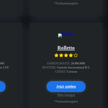
*Neukundenangebot
Rolletto
000€
JAHRESUMSATZ:
20.000.000€
ses LTD
BESITZER:
Santeda International B.V.
LIZENZ:
Curacao
Jetzt spielen
Mehr Anzeigen
*Neukundenangebot