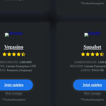
*Neukundenangebot
Vegasino
Supabet
HRESUMSATZ:
1.000.000€
JAHRESUMSATZ:
1.000.
ZER:
Liernin Enterprises LTD
BESITZER:
Liernin Enterpri
ZENZ:
Komoren (Anjouan)
LIZENZ:
PAGCOR
Jetzt spielen
Jetzt spielen
Mehr Anzeigen
Mehr Anzeigen
*Neukundenangebot
*Neukundenangebot