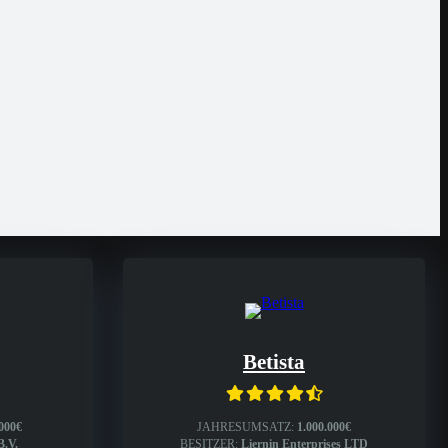
Betista
.000€
JAHRESUMSATZ:
1.000.000€
B.V.
BESITZER:
Liernin Enterprises LTD