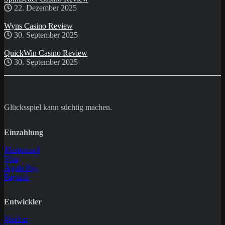
22. Dezember 2025
Wyns Casino Review
30. September 2025
QuickWin Casino Review
30. September 2025
Glücksspiel kann süchtig machen.
Einzahlung
Mastercard
Visa
Apple Pay
Paysafe
Entwickler
Merkur