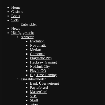
Home
Casinos
Bonis
Slots
Entwickler
News
Häufig gesucht
Anbieter
Evolution
Novomatic
Merkur
Gamomat
Pragmatic Play
Hacksaw Gaming
NoLimit City
Play’n GO
Big Time Gaming
Einzahlmethoden
Bank Überweisung
Paysafecard
MasterCard
Visa
Skrill
Jeton