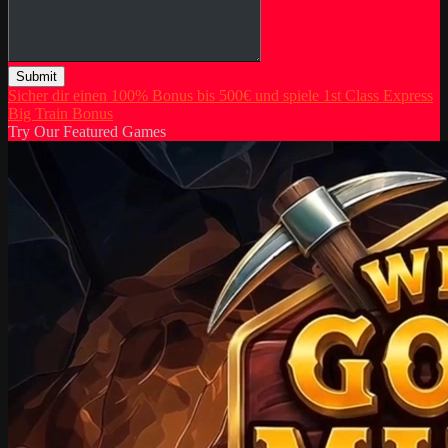
Submit
Sicher dir einen 100% Bonus bis 500€ und spiele 1st Class Express
Big Train Bonus
Try Our Featured Games