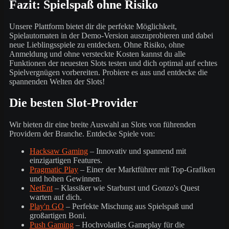
Fazit: Spielspaß ohne Risiko
Unsere Plattform bietet dir die perfekte Möglichkeit,
Spielautomaten in der Demo-Version auszuprobieren und dabei
neue Lieblingsspiele zu entdecken. Ohne Risiko, ohne
Anmeldung und ohne versteckte Kosten kannst du alle
Funktionen der neuesten Slots testen und dich optimal auf echtes
Spielvergnügen vorbereiten. Probiere es aus und entdecke die
spannenden Welten der Slots!
Die besten Slot-Provider
Wir bieten dir eine breite Auswahl an Slots von führenden
Providern der Branche. Entdecke Spiele von:
Hacksaw Gaming
– Innovativ und spannend mit
einzigartigen Features.
Pragmatic Play
– Einer der Marktführer mit Top-Grafiken
und hohen Gewinnen.
NetEnt
– Klassiker wie Starburst und Gonzo's Quest
warten auf dich.
Play'n GO
– Perfekte Mischung aus Spielspaß und
großartigen Boni.
Push Gaming
– Hochvolatiles Gameplay für die