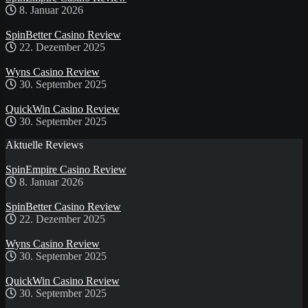
8. Januar 2026
SpinBetter Casino Review
22. Dezember 2025
Wyns Casino Review
30. September 2025
QuickWin Casino Review
30. September 2025
Aktuelle Reviews
SpinEmpire Casino Review
8. Januar 2026
SpinBetter Casino Review
22. Dezember 2025
Wyns Casino Review
30. September 2025
QuickWin Casino Review
30. September 2025