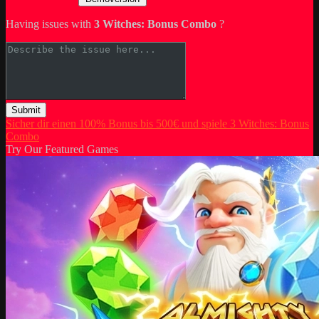
Having issues with
3 Witches: Bonus Combo
?
Submit
Sicher dir einen 100% Bonus bis 500€ und spiele 3 Witches: Bonus
Combo
Try Our Featured Games