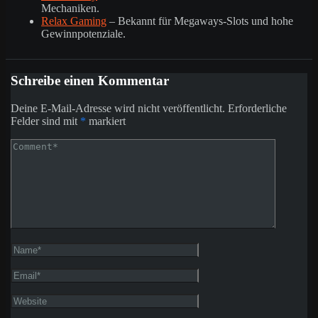
Mechaniken.
Relax Gaming
– Bekannt für Megaways-Slots und hohe
Gewinnpotenziale.
Schreibe einen Kommentar
Deine E-Mail-Adresse wird nicht veröffentlicht.
Erforderliche
Felder sind mit
*
markiert