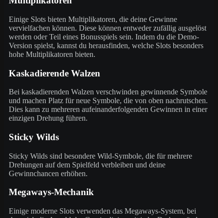
Multiplikatoren
Einige Slots bieten Multiplikatoren, die deine Gewinne
vervielfachen können. Diese können entweder zufällig ausgelöst
werden oder Teil eines Bonusspiels sein. Indem du die Demo-
Version spielst, kannst du herausfinden, welche Slots besonders
hohe Multiplikatoren bieten.
Kaskadierende Walzen
Bei kaskadierenden Walzen verschwinden gewinnende Symbole
und machen Platz für neue Symbole, die von oben nachrutschen.
Dies kann zu mehreren aufeinanderfolgenden Gewinnen in einer
einzigen Drehung führen.
Sticky Wilds
Sticky Wilds sind besondere Wild-Symbole, die für mehrere
Drehungen auf dem Spielfeld verbleiben und deine
Gewinnchancen erhöhen.
Megaways-Mechanik
Einige moderne Slots verwenden das Megaways-System, bei