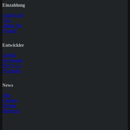
Einzahlung
Mastercard
Visa
Apple Pay
Paysafe
Entwickler
Merkur
Novomatic
Play'n Go
Pragmatic
News
Alle
Casinos
Partner
Ratgeber