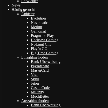
Entwickler
News
Häufig gesucht
Anbieter
Evolution
Novomatic
Merkur
Gamomat
Pragmatic Play
Hacksaw Gaming
NoLimit City
Play’n GO
Big Time Gaming
Einzahlmethoden
Bank Überweisung
Paysafecard
MasterCard
Visa
Skrill
Jeton
CashtoCode
MiFinity
MuchBetter
Auszahlmethoden
Bank Überweisung