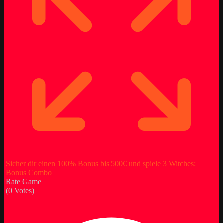
Sicher dir einen 100% Bonus bis 500€ und spiele 3 Witches:
Bonus Combo
Rate Game
(
0
Votes)