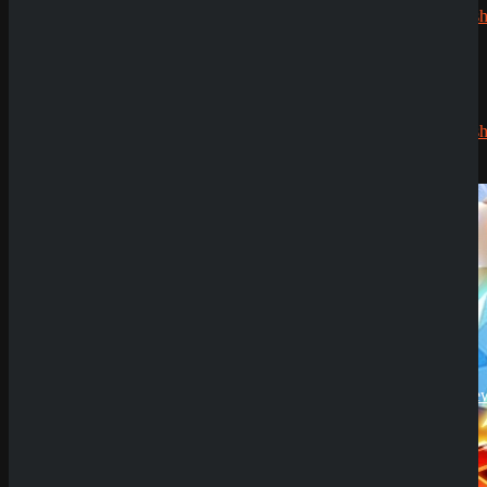
CryptoRush
200% bis
zu 2.500€
Robert99
zu
Submit
CryptoRush
Sicher dir einen 100% Bonus bis 500€ und spiele 5
200% bis
Gods of War
zu 2.500€
Try Our Featured Games
News
SpinEmpire Casino
Review
8. Januar 2026
SpinBetter Casino
Review
22. Dezember
2025
Wyns Casino Revie
30. September
2025
QuickWin Casino
Review