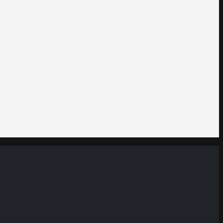
Suchen
Suchen
Neue Casinos
Prestige