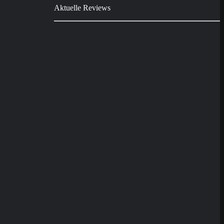
Aktuelle Reviews