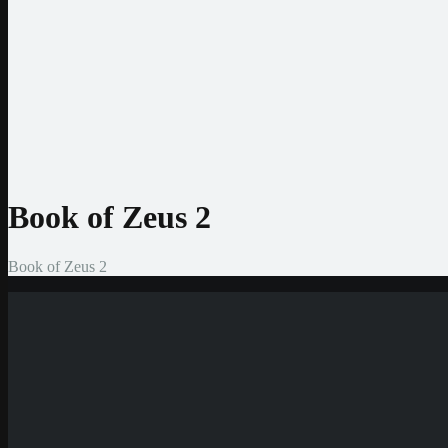
Aus
Book of Zeus 2
Book of Zeus 2