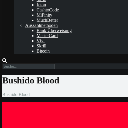
Jeton
CashtoCode
MiFinity
MuchBetter
Auszahlmethoden
Bank Überweisung
MasterCard
Visa
Skrill
Bitcoin
Bushido Blood
Bushido Blood