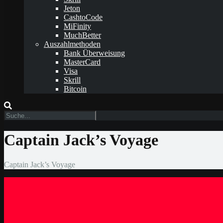
Jeton
CashtoCode
MiFinity
MuchBetter
Auszahlmethoden
Bank Überweisung
MasterCard
Visa
Skrill
Bitcoin
Captain Jack’s Voyage
Captain Jack’s Voyage