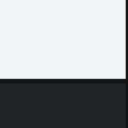
Suchen
Suchen
Neue Casinos
Prestige