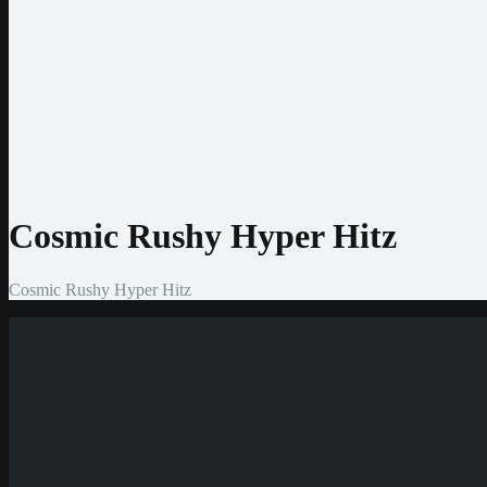
Aus
Cosmic Rushy Hyper Hitz
Cosmic Rushy Hyper Hitz