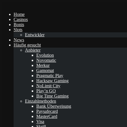
Home
Casinos
Bonis
Slots
Entwickler
News
Häufig gesucht
Anbieter
Evolution
Novomatic
Merkur
Gamomat
Pragmatic Play
Hacksaw Gaming
NoLimit City
Play’n GO
Big Time Gaming
Einzahlmethoden
Bank Überweisung
Paysafecard
MasterCard
Visa
Skrill