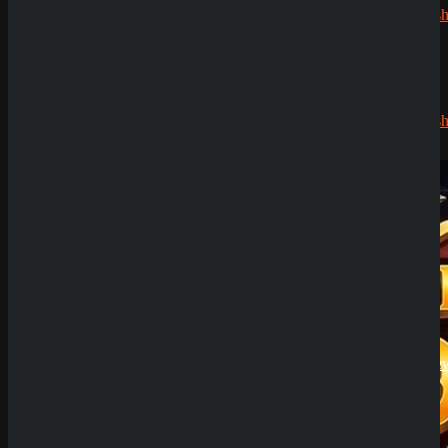
CryptoRush
200% bis
zu 2.500€
Robert99
Submit
zu
Sicher dir einen 100% Bonus bis 500€ und spiele
CryptoRush
Fire Eruption
200% bis
Try Our Featured Games
zu 2.500€
News
SpinEmpire Casino
Review
8. Januar 2026
SpinBetter Casino
Review
22. Dezember
2025
Wyns Casino Revie
30. September
2025
QuickWin Casino
Review