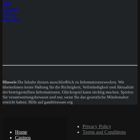
Alle
Casinos
Partner
Ratgeber
Hinweis
Die Inhalte dienen ausschließlich zu Informationszwecken. Wir
übernehmen keine Haftung für die Richtigkeit, Vollständigkeit und Aktualität
der bereitgestellten Informationen. Glücksspiel kann süchtig machen. Spielen
Sie verantwortungsbewusst und nur, wenn Sie das gesetzliche Mindestalter
erreicht haben. Hilfe auf gambleaware.org
© Copyright 2024
Privacy Policy
Home
Terms and Conditions
Casinos