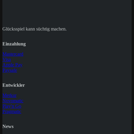
Glücksspiel kann süchtig machen.
Einzahlung
Mastercard
Visa
Apple Pay
Paysafe
Entwickler
Merkur
Novomatic
Play'n Go
Pragmatic
News