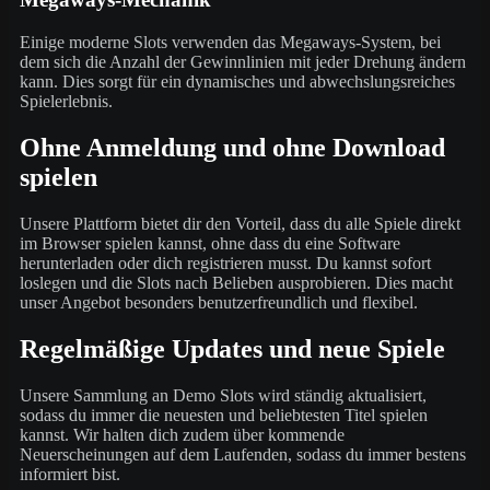
Einige moderne Slots verwenden das Megaways-System, bei
dem sich die Anzahl der Gewinnlinien mit jeder Drehung ändern
kann. Dies sorgt für ein dynamisches und abwechslungsreiches
Spielerlebnis.
Ohne Anmeldung und ohne Download
spielen
Unsere Plattform bietet dir den Vorteil, dass du alle Spiele direkt
im Browser spielen kannst, ohne dass du eine Software
herunterladen oder dich registrieren musst. Du kannst sofort
loslegen und die Slots nach Belieben ausprobieren. Dies macht
unser Angebot besonders benutzerfreundlich und flexibel.
Regelmäßige Updates und neue Spiele
Unsere Sammlung an Demo Slots wird ständig aktualisiert,
sodass du immer die neuesten und beliebtesten Titel spielen
kannst. Wir halten dich zudem über kommende
Neuerscheinungen auf dem Laufenden, sodass du immer bestens
informiert bist.