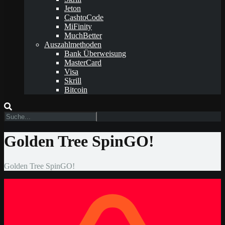
Jeton
CashtoCode
MiFinity
MuchBetter
Auszahlmethoden
Bank Überweisung
MasterCard
Visa
Skrill
Bitcoin
Golden Tree SpinGO!
Golden Tree SpinGO!