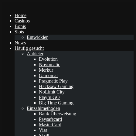
Home
Casinos
Bonis
Slots
Entwickler
News
Häufig gesucht
Anbieter
Evolution
Novomatic
Merkur
Gamomat
Pragmatic Play
Hacksaw Gaming
NoLimit City
Play’n GO
Big Time Gaming
Einzahlmethoden
Bank Überweisung
Paysafecard
MasterCard
Visa
Skrill