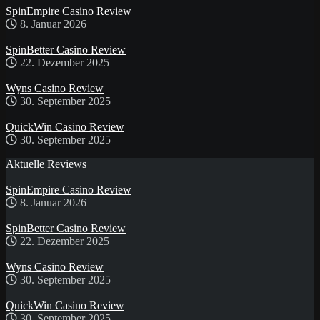
SpinEmpire Casino Review
8. Januar 2026
SpinBetter Casino Review
22. Dezember 2025
Wyns Casino Review
30. September 2025
QuickWin Casino Review
30. September 2025
Aktuelle Reviews
SpinEmpire Casino Review
8. Januar 2026
SpinBetter Casino Review
22. Dezember 2025
Wyns Casino Review
30. September 2025
QuickWin Casino Review
30. September 2025