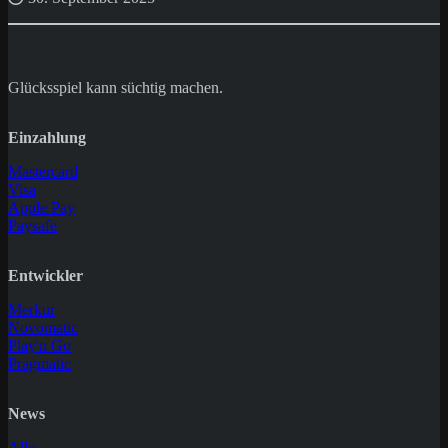
Glücksspiel kann süchtig machen.
Einzahlung
Mastercard
Visa
Apple Pay
Paysafe
Entwickler
Merkur
Novomatic
Play'n Go
Pragmatic
News
Alle