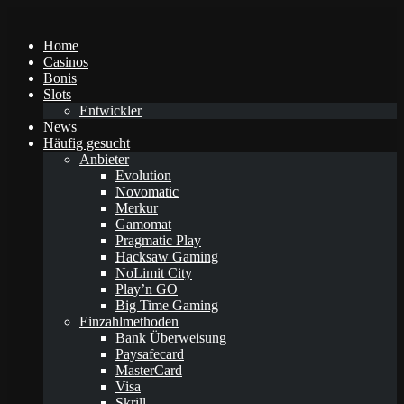
Home
Casinos
Bonis
Slots
Entwickler
News
Häufig gesucht
Anbieter
Evolution
Novomatic
Merkur
Gamomat
Pragmatic Play
Hacksaw Gaming
NoLimit City
Play’n GO
Big Time Gaming
Einzahlmethoden
Bank Überweisung
Paysafecard
MasterCard
Visa
Skrill