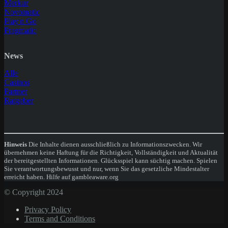
Merkur
Novomatic
Play'n Go
Pragmatic
News
Alle
Casinos
Partner
Ratgeber
Hinweis
Die Inhalte dienen ausschließlich zu Informationszwecken. Wir
übernehmen keine Haftung für die Richtigkeit, Vollständigkeit und Aktualität
der bereitgestellten Informationen. Glücksspiel kann süchtig machen. Spielen
Sie verantwortungsbewusst und nur, wenn Sie das gesetzliche Mindestalter
erreicht haben. Hilfe auf gambleaware.org
© Copyright 2024
Privacy Policy
Terms and Conditions