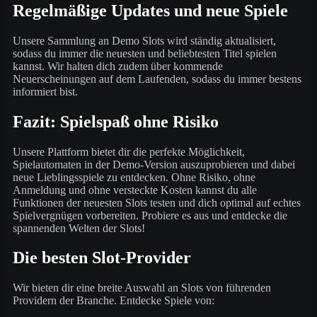
Regelmäßige Updates und neue Spiele
Unsere Sammlung an Demo Slots wird ständig aktualisiert,
sodass du immer die neuesten und beliebtesten Titel spielen
kannst. Wir halten dich zudem über kommende
Neuerscheinungen auf dem Laufenden, sodass du immer bestens
informiert bist.
Fazit: Spielspaß ohne Risiko
Unsere Plattform bietet dir die perfekte Möglichkeit,
Spielautomaten in der Demo-Version auszuprobieren und dabei
neue Lieblingsspiele zu entdecken. Ohne Risiko, ohne
Anmeldung und ohne versteckte Kosten kannst du alle
Funktionen der neuesten Slots testen und dich optimal auf echtes
Spielvergnügen vorbereiten. Probiere es aus und entdecke die
spannenden Welten der Slots!
Die besten Slot-Provider
Wir bieten dir eine breite Auswahl an Slots von führenden
Providern der Branche. Entdecke Spiele von: