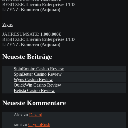
BESITZER:
Liernin Enterprises LTD
LIZENZ:
Komoren (Anjouan)
Wyns
JAHRESUMSATZ:
1.000.000€
BESITZER:
Liernin Enterprises LTD
LIZENZ:
Komoren (Anjouan)
Neueste Beiträge
SpinEmpire Casino Review
SpinBetter Casino Review
Wyns Casino Review
QuickWin Casino Review
Betista Casino Review
Neueste Kommentare
Alex
zu
Dazard
rami
zu
CryptoRush