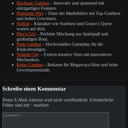
Hacksaw Gaming
– Innovativ und spannend mit
einzigartigen Features.
Pragmatic Play
– Einer der Marktführer mit Top-Grafiken
und hohen Gewinnen.
NetEnt
– Klassiker wie Starburst und Gonzo's Quest
warten auf dich.
Play'n GO
– Perfekte Mischung aus Spielspaß und
großartigen Boni.
Push Gaming
– Hochvolatiles Gameplay für die
Risikofreudigen.
Nolimit City
– Extrem kreative Slots mit innovativen
Mechaniken.
Relax Gaming
– Bekannt für Megaways-Slots und hohe
Gewinnpotenziale.
Schreibe einen Kommentar
Deine E-Mail-Adresse wird nicht veröffentlicht.
Erforderliche
Felder sind mit
*
markiert