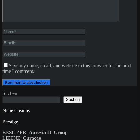
Save my name, email, and website in this browser for the next
time I comment.
Suchen
Suchen
Neue Casinos
Prestige
BESITZER:
Aurevia IT Group
LIZENZ:
Curacao