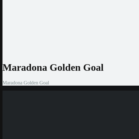
Aus
Maradona Golden Goal
Maradona Golden Goal