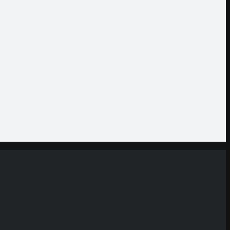
Suchen
Suchen
Neue Casinos
Prestige