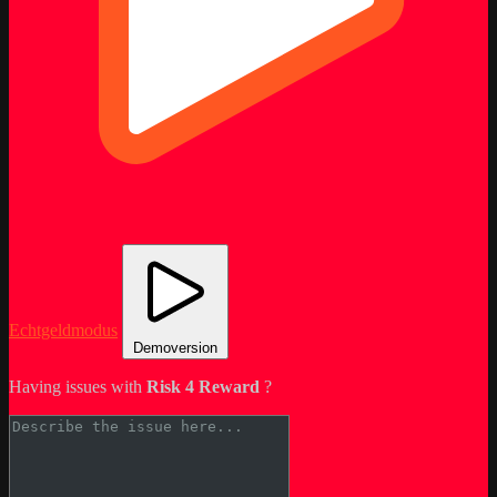
Echtgeldmodus
Demoversion
Having issues with
Risk 4 Reward
?