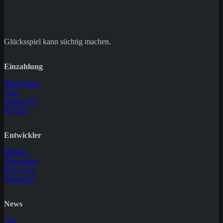
Glücksspiel kann süchtig machen.
Einzahlung
Mastercard
Visa
Apple Pay
Paysafe
Entwickler
Merkur
Novomatic
Play'n Go
Pragmatic
News
Alle