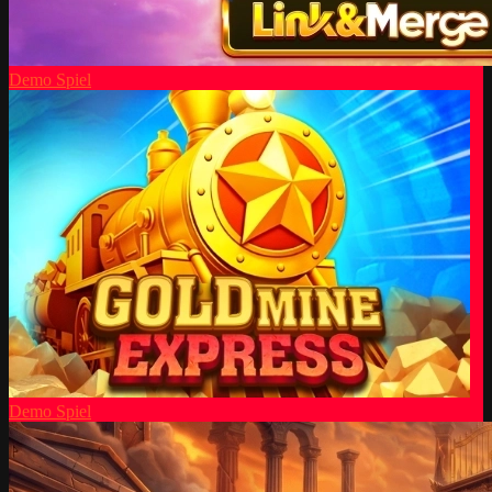
Demo Spiel
Demo Spiel