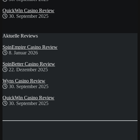
QuickWin Casino Review
30. September 2025
Aktuelle Reviews
SpinEmpire Casino Review
8. Januar 2026
SpinBetter Casino Review
22. Dezember 2025
Wyns Casino Review
30. September 2025
QuickWin Casino Review
30. September 2025