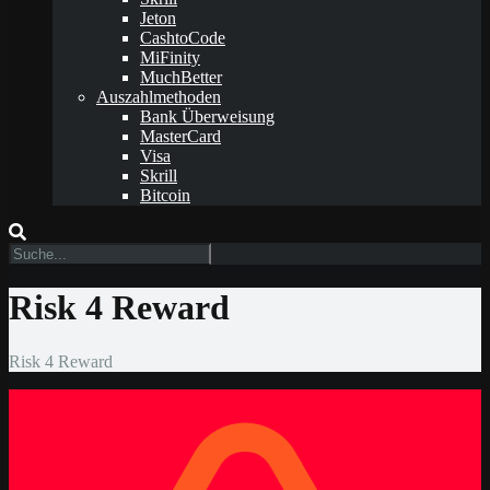
Jeton
CashtoCode
MiFinity
MuchBetter
Auszahlmethoden
Bank Überweisung
MasterCard
Visa
Skrill
Bitcoin
Risk 4 Reward
Risk 4 Reward