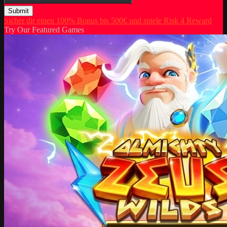
Submit
Sicher dir einen 100% Bonus bis 500€ und spiele Risk 4 Reward
Try Our Featured Games