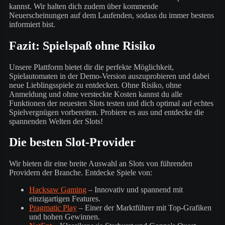
kannst. Wir halten dich zudem über kommende
Neuerscheinungen auf dem Laufenden, sodass du immer bestens
informiert bist.
Fazit: Spielspaß ohne Risiko
Unsere Plattform bietet dir die perfekte Möglichkeit,
Spielautomaten in der Demo-Version auszuprobieren und dabei
neue Lieblingsspiele zu entdecken. Ohne Risiko, ohne
Anmeldung und ohne versteckte Kosten kannst du alle
Funktionen der neuesten Slots testen und dich optimal auf echtes
Spielvergnügen vorbereiten. Probiere es aus und entdecke die
spannenden Welten der Slots!
Die besten Slot-Provider
Wir bieten dir eine breite Auswahl an Slots von führenden
Providern der Branche. Entdecke Spiele von:
Hacksaw Gaming
– Innovativ und spannend mit
einzigartigen Features.
Pragmatic Play
– Einer der Marktführer mit Top-Grafiken
und hohen Gewinnen.