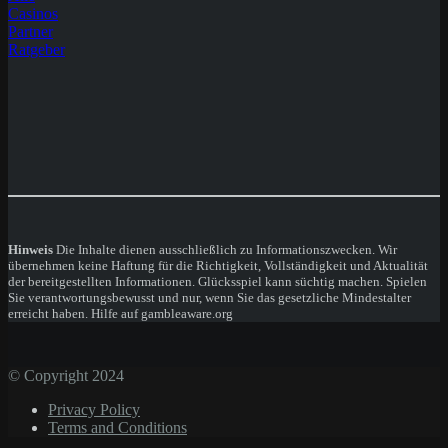
Casinos
Partner
Ratgeber
Hinweis
Die Inhalte dienen ausschließlich zu Informationszwecken. Wir
übernehmen keine Haftung für die Richtigkeit, Vollständigkeit und Aktualität
der bereitgestellten Informationen. Glücksspiel kann süchtig machen. Spielen
Sie verantwortungsbewusst und nur, wenn Sie das gesetzliche Mindestalter
erreicht haben. Hilfe auf gambleaware.org
© Copyright 2024
Privacy Policy
Terms and Conditions