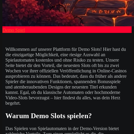
Demo Spiel
Willkommen auf unserer Plattform für Demo Slots! Hier hast du
die einzigartige Möglichkeit, eine riesige Auswahl an
Spielautomaten kostenlos und ohne Risiko zu testen. Unsere
Seite bietet dir den Vorteil, die neuesten Slots oft bis zu zwei
Wochen vor ihrer offiziellen Veröffentlichung in Online-Casinos
ausprobieren zu können. Das bedeutet, dass du früher als andere
Spieler die innovativen Funktionen, spannenden Bonusspiele
und atemberaubenden Designs der neuesten Titel erkunden
kannst. Egal, ob du klassische Automaten oder hochmoderne
Video-Slots bevorzugst – hier findest du alles, was dein Herz
begehrt.
Warum Demo Slots spielen?
Das Spielen von Spielautomaten in der Demo-Version bietet
zahlreiche Vorteile. Zum einen ermöglicht es dir, die