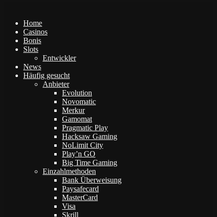
Home
Casinos
Bonis
Slots
Entwickler
News
Häufig gesucht
Anbieter
Evolution
Novomatic
Merkur
Gamomat
Pragmatic Play
Hacksaw Gaming
NoLimit City
Play’n GO
Big Time Gaming
Einzahlmethoden
Bank Überweisung
Paysafecard
MasterCard
Visa
Skrill