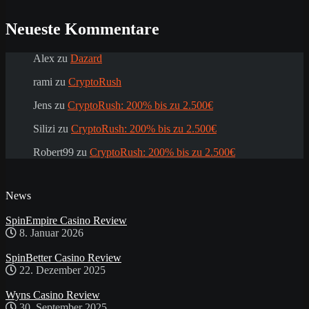
Neueste Kommentare
Alex
zu
Dazard
rami
zu
CryptoRush
Jens
zu
CryptoRush: 200% bis zu 2.500€
Silizi
zu
CryptoRush: 200% bis zu 2.500€
Robert99
zu
CryptoRush: 200% bis zu 2.500€
News
SpinEmpire Casino Review
8. Januar 2026
SpinBetter Casino Review
22. Dezember 2025
Wyns Casino Review
30. September 2025