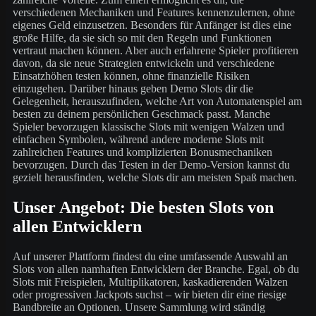
verschiedenen Mechaniken und Features kennenzulernen, ohne
eigenes Geld einzusetzen. Besonders für Anfänger ist dies eine
große Hilfe, da sie sich so mit den Regeln und Funktionen
vertraut machen können. Aber auch erfahrene Spieler profitieren
davon, da sie neue Strategien entwickeln und verschiedene
Einsatzhöhen testen können, ohne finanzielle Risiken
einzugehen. Darüber hinaus geben Demo Slots dir die
Gelegenheit, herauszufinden, welche Art von Automatenspiel am
besten zu deinem persönlichen Geschmack passt. Manche
Spieler bevorzugen klassische Slots mit wenigen Walzen und
einfachen Symbolen, während andere moderne Slots mit
zahlreichen Features und komplizierten Bonusmechaniken
bevorzugen. Durch das Testen in der Demo-Version kannst du
gezielt herausfinden, welche Slots dir am meisten Spaß machen.
Unser Angebot: Die besten Slots von
allen Entwicklern
Auf unserer Plattform findest du eine umfassende Auswahl an
Slots von allen namhaften Entwicklern der Branche. Egal, ob du
Slots mit Freispielen, Multiplikatoren, kaskadierenden Walzen
oder progressiven Jackpots suchst – wir bieten dir eine riesige
Bandbreite an Optionen. Unsere Sammlung wird ständig