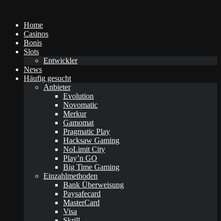
Home
Casinos
Bonis
Slots
Entwickler
News
Häufig gesucht
Anbieter
Evolution
Novomatic
Merkur
Gamomat
Pragmatic Play
Hacksaw Gaming
NoLimit City
Play’n GO
Big Time Gaming
Einzahlmethoden
Bank Überweisung
Paysafecard
MasterCard
Visa
Skrill