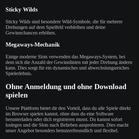
Sticky Wilds
Sticky Wilds sind besondere Wild-Symbole, die für mehrere
Drehungen auf dem Spielfeld verbleiben und deine
Gewinnchancen erhöhen.
Megaways-Mechanik
Einige moderne Slots verwenden das Megaways-System, bei
dem sich die Anzahl der Gewinnlinien mit jeder Drehung ändern
kann. Dies sorgt für ein dynamisches und abwechslungsreiches
Spielerlebnis.
Ohne Anmeldung und ohne Download
spielen
Unsere Plattform bietet dir den Vorteil, dass du alle Spiele direkt
im Browser spielen kannst, ohne dass du eine Software
herunterladen oder dich registrieren musst. Du kannst sofort
loslegen und die Slots nach Belieben ausprobieren. Dies macht
unser Angebot besonders benutzerfreundlich und flexibel.