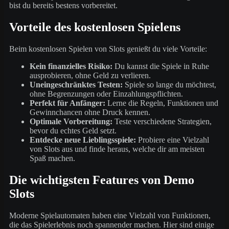
bist du bereits bestens vorbereitet.
Vorteile des kostenlosen Spielens
Beim kostenlosen Spielen von Slots genießt du viele Vorteile:
Kein finanzielles Risiko:
Du kannst die Spiele in Ruhe
ausprobieren, ohne Geld zu verlieren.
Uneingeschränktes Testen:
Spiele so lange du möchtest,
ohne Begrenzungen oder Einzahlungspflichten.
Perfekt für Anfänger:
Lerne die Regeln, Funktionen und
Gewinnchancen ohne Druck kennen.
Optimale Vorbereitung:
Teste verschiedene Strategien,
bevor du echtes Geld setzt.
Entdecke neue Lieblingsspiele:
Probiere eine Vielzahl
von Slots aus und finde heraus, welche dir am meisten
Spaß machen.
Die wichtigsten Features von Demo
Slots
Moderne Spielautomaten haben eine Vielzahl von Funktionen,
die das Spielerlebnis noch spannender machen. Hier sind einige