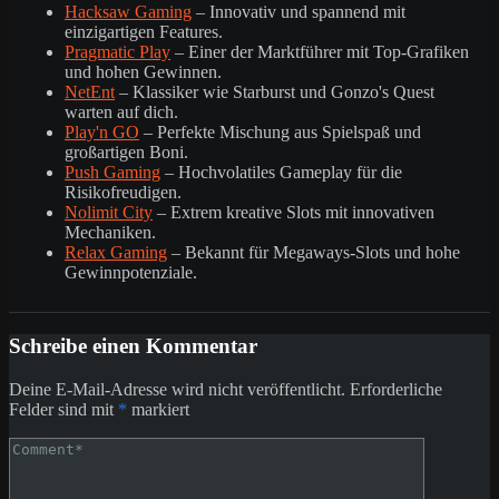
Hacksaw Gaming
– Innovativ und spannend mit
einzigartigen Features.
Pragmatic Play
– Einer der Marktführer mit Top-Grafiken
und hohen Gewinnen.
NetEnt
– Klassiker wie Starburst und Gonzo's Quest
warten auf dich.
Play'n GO
– Perfekte Mischung aus Spielspaß und
großartigen Boni.
Push Gaming
– Hochvolatiles Gameplay für die
Risikofreudigen.
Nolimit City
– Extrem kreative Slots mit innovativen
Mechaniken.
Relax Gaming
– Bekannt für Megaways-Slots und hohe
Gewinnpotenziale.
Schreibe einen Kommentar
Deine E-Mail-Adresse wird nicht veröffentlicht.
Erforderliche
Felder sind mit
*
markiert