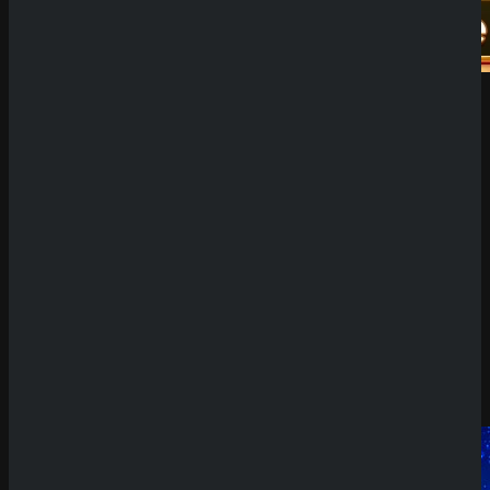
Demo Spiel
Demo Spiel