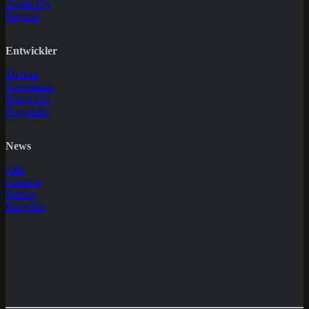
Apple Pay
Paysafe
Entwickler
Merkur
Novomatic
Play'n Go
Pragmatic
News
Alle
Casinos
Partner
Ratgeber