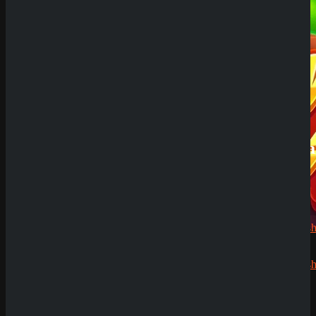
Review
QuickWin
Casino
Review
Betista
Casino
Review
Neueste
Kommenta
Alex
zu
Dazard
rami
zu
CryptoRus
Jens
zu
CryptoRush
200% bis
zu 2.500€
Silizi
zu