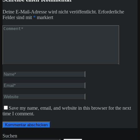
Deine E-Mail-Adresse wird nicht veröffentlicht.
Erforderliche
Felder sind mit
*
markiert
Save my name, email, and website in this browser for the next
time I comment.
Suchen