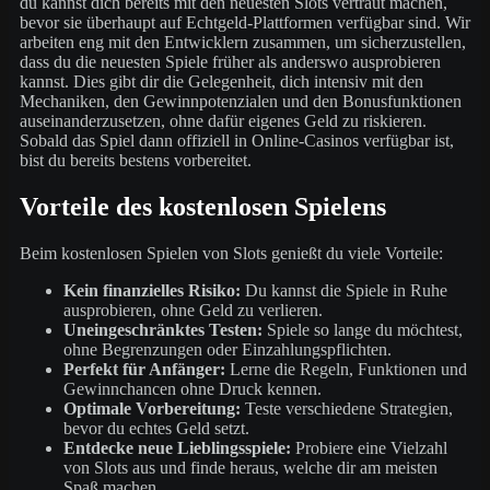
du kannst dich bereits mit den neuesten Slots vertraut machen,
bevor sie überhaupt auf Echtgeld-Plattformen verfügbar sind. Wir
arbeiten eng mit den Entwicklern zusammen, um sicherzustellen,
dass du die neuesten Spiele früher als anderswo ausprobieren
kannst. Dies gibt dir die Gelegenheit, dich intensiv mit den
Mechaniken, den Gewinnpotenzialen und den Bonusfunktionen
auseinanderzusetzen, ohne dafür eigenes Geld zu riskieren.
Sobald das Spiel dann offiziell in Online-Casinos verfügbar ist,
bist du bereits bestens vorbereitet.
Vorteile des kostenlosen Spielens
Beim kostenlosen Spielen von Slots genießt du viele Vorteile:
Kein finanzielles Risiko:
Du kannst die Spiele in Ruhe
ausprobieren, ohne Geld zu verlieren.
Uneingeschränktes Testen:
Spiele so lange du möchtest,
ohne Begrenzungen oder Einzahlungspflichten.
Perfekt für Anfänger:
Lerne die Regeln, Funktionen und
Gewinnchancen ohne Druck kennen.
Optimale Vorbereitung:
Teste verschiedene Strategien,
bevor du echtes Geld setzt.
Entdecke neue Lieblingsspiele:
Probiere eine Vielzahl
von Slots aus und finde heraus, welche dir am meisten
Spaß machen.