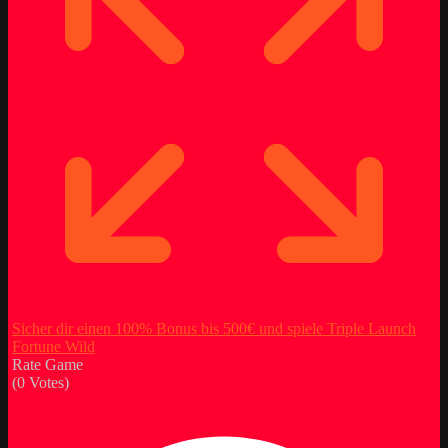
Sicher dir einen 100% Bonus bis 500€ und spiele Triple Launch
Fortune Wild
Rate Game
(
0
Votes)