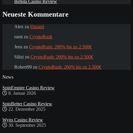
Betista Casino Review
Neueste Kommentare
Alex
zu
Dazard
rami
zu
CryptoRush
Jens
zu
CryptoRush: 200% bis zu 2.500€
Silizi
zu
CryptoRush: 200% bis zu 2.500€
Robert99
zu
CryptoRush: 200% bis zu 2.500€
News
SpinEmpire Casino Review
8. Januar 2026
SpinBetter Casino Review
22. Dezember 2025
Wyns Casino Review
30. September 2025