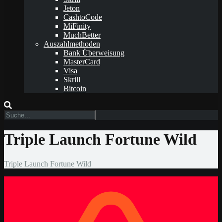
Jeton
CashtoCode
MiFinity
MuchBetter
Auszahlmethoden
Bank Überweisung
MasterCard
Visa
Skrill
Bitcoin
Triple Launch Fortune Wild
Triple Launch Fortune Wild