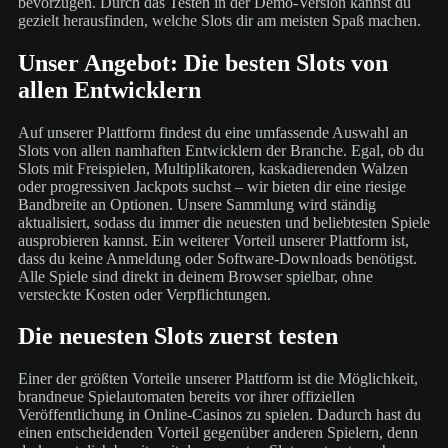
bevorzugen. Durch das Testen in der Demo-Version kannst du
gezielt herausfinden, welche Slots dir am meisten Spaß machen.
Unser Angebot: Die besten Slots von
allen Entwicklern
Auf unserer Plattform findest du eine umfassende Auswahl an
Slots von allen namhaften Entwicklern der Branche. Egal, ob du
Slots mit Freispielen, Multiplikatoren, kaskadierenden Walzen
oder progressiven Jackpots suchst – wir bieten dir eine riesige
Bandbreite an Optionen. Unsere Sammlung wird ständig
aktualisiert, sodass du immer die neuesten und beliebtesten Spiele
ausprobieren kannst. Ein weiterer Vorteil unserer Plattform ist,
dass du keine Anmeldung oder Software-Downloads benötigst.
Alle Spiele sind direkt in deinem Browser spielbar, ohne
versteckte Kosten oder Verpflichtungen.
Die neuesten Slots zuerst testen
Einer der größten Vorteile unserer Plattform ist die Möglichkeit,
brandneue Spielautomaten bereits vor ihrer offiziellen
Veröffentlichung in Online-Casinos zu spielen. Dadurch hast du
einen entscheidenden Vorteil gegenüber anderen Spielern, denn