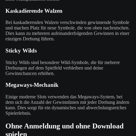
Kaskadierende Walzen
Bei kaskadierenden Walzen verschwinden gewinnende Symbole
und machen Platz für neue Symbole, die von oben nachrutschen.
Dies kann zu mehreren aufeinanderfolgenden Gewinnen in einer
einzigen Drehung führen.
Sticky Wilds
Sticky Wilds sind besondere Wild-Symbole, die für mehrere
Drehungen auf dem Spielfeld verbleiben und deine
Gewinnchancen erhöhen.
Megaways-Mechanik
Einige moderne Slots verwenden das Megaways-System, bei
dem sich die Anzahl der Gewinnlinien mit jeder Drehung ändern
kann. Dies sorgt für ein dynamisches und abwechslungsreiches
Spielerlebnis.
Ohne Anmeldung und ohne Download
spielen