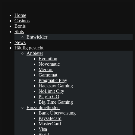
Home
Casinos
Bonis
Slots
Entwickler
News
Häufig gesucht
Anbieter
Evolution
Novomatic
Merkur
Gamomat
Pragmatic Play
Hacksaw Gaming
NoLimit City
Play’n GO
Big Time Gaming
Einzahlmethoden
Bank Überweisung
Paysafecard
MasterCard
Visa
Skrill