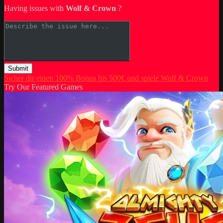
Having issues with
Wolf & Crown
?
Submit
Sicher dir einen 100% Bonus bis 500€ und spiele Wolf & Crown
Try Our Featured Games