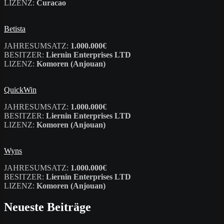
LIZENZ:
Curacao
Betista
JAHRESUMSATZ:
1.000.000€
BESITZER:
Liernin Enterprises LTD
LIZENZ:
Komoren (Anjouan)
QuickWin
JAHRESUMSATZ:
1.000.000€
BESITZER:
Liernin Enterprises LTD
LIZENZ:
Komoren (Anjouan)
Wyns
JAHRESUMSATZ:
1.000.000€
BESITZER:
Liernin Enterprises LTD
LIZENZ:
Komoren (Anjouan)
Neueste Beiträge