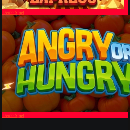
Demo Spiel
Demo Spiel