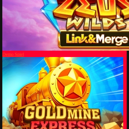
Demo Spiel