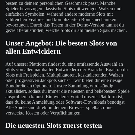
besten zu deinem persönlichen Geschmack passt. Manche
Spieler bevorzugen klassische Slots mit wenigen Walzen und
einfachen Symbolen, während andere moderne Slots mit
zahlreichen Features und komplizierten Bonusmechaniken
bevorzugen. Durch das Testen in der Demo-Version kannst du
gezielt herausfinden, welche Slots dir am meisten Spaß machen.
Unser Angebot: Die besten Slots von
allen Entwicklern
Auf unserer Plattform findest du eine umfassende Auswahl an
Slots von allen namhaften Entwicklern der Branche. Egal, ob du
Slots mit Freispielen, Multiplikatoren, kaskadierenden Walzen
oder progressiven Jackpots suchst – wir bieten dir eine riesige
Bandbreite an Optionen. Unsere Sammlung wird ständig
aktualisiert, sodass du immer die neuesten und beliebtesten Spiele
ausprobieren kannst. Ein weiterer Vorteil unserer Plattform ist,
dass du keine Anmeldung oder Software-Downloads benötigst.
Alle Spiele sind direkt in deinem Browser spielbar, ohne
versteckte Kosten oder Verpflichtungen.
Die neuesten Slots zuerst testen