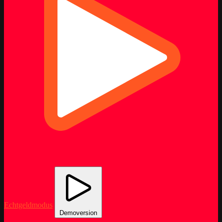
Echtgeldmodus
Demoversion