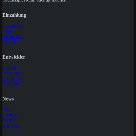
Einzahlung
Mastercard
Visa
Apple Pay
Paysafe
Entwickler
Merkur
Novomatic
Play'n Go
Pragmatic
News
Alle
Casinos
Partner
Ratgeber