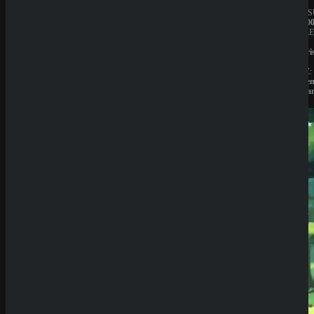
JAHRESUMSATZ:
JAHRES
1.000.000€
1.000.00
BESITZER:
BESITZE
Liernin
Liernin
Enterprises
Enterpri
LTD
LTD
LIZENZ:
LIZENZ:
Komoren
Komore
(Anjouan)
(Anjoua
Neueste
Beiträge
SpinEmpir
e Casino
Review
SpinBetter
Casino
Review
Wyns
Casino