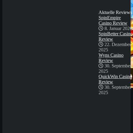
30. September
2025
Aktuelle Reviews
SpinEmpire
Casino Review
8. Januar 2026
SpinBetter Casino
Review
22. Dezember
2025
Wyns Casino
Review
30. September
2025
QuickWin Casino
Review
30. September
Demo Spiel
2025