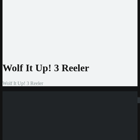
Jeton
CashtoCode
MiFinity
MuchBetter
Auszahlmethoden
Bank Überweisung
MasterCard
Visa
Skrill
Bitcoin
Wolf It Up! 3 Reeler
Wolf It Up! 3 Reeler
Suchen
Neue Casinos