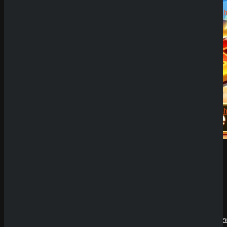
Jens
zu
CryptoRush
200% bis
zu 2.500€
Silizi
zu
CryptoRush
200% bis
zu 2.500€
Robert99
zu
CryptoRush
200% bis
zu 2.500€
Demo Spiel
News
SpinEmpire Casino
Review
8. Januar 2026
SpinBetter Casino
Review
22. Dezember
2025
Wyns Casino Revie