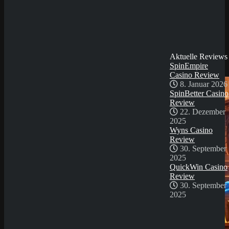
30. September
2025
QuickWin Casino
Review
30. September
2025
Aktuelle Reviews
SpinEmpire
Demo Spiel
Casino Review
8. Januar 2026
SpinBetter Casino
Review
22. Dezember
2025
Wyns Casino
Review
30. September
2025
QuickWin Casino
Review
30. September
2025