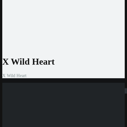
Jeton
CashtoCode
MiFinity
MuchBetter
Auszahlmethoden
Bank Überweisung
MasterCard
Visa
Skrill
Bitcoin
X Wild Heart
X Wild Heart
Suchen
Neue Casinos