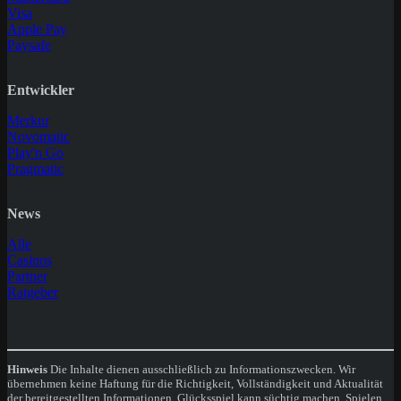
Visa
Apple Pay
Paysafe
Entwickler
Merkur
Novomatic
Play'n Go
Pragmatic
News
Alle
Casinos
Partner
Ratgeber
Hinweis
Die Inhalte dienen ausschließlich zu Informationszwecken. Wir
übernehmen keine Haftung für die Richtigkeit, Vollständigkeit und Aktualität
der bereitgestellten Informationen. Glücksspiel kann süchtig machen. Spielen